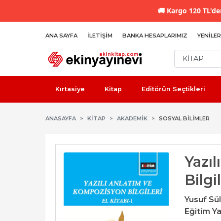
🚚
Kargo 120 TL'den
ANA SAYFA
İLETIŞIM
BANKA HESAPLARIMIZ
YENILER
Kırtasiye
Kitap
Editörün Seçtikleri
ANASAYFA
KİTAP
AKADEMIK
SOSYAL BILIMLER
Yazı
Bilgi
Yusuf Sü
Eğitim Ya