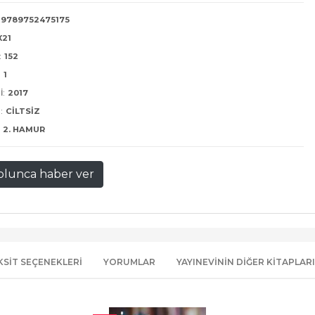
9789752475175
X21
:
152
:
1
I:
2017
:
CILTSIZ
2. HAMUR
olunca haber ver
KSIT SEÇENEKLERI
YORUMLAR
YAYINEVININ DIĞER KITAPLARI