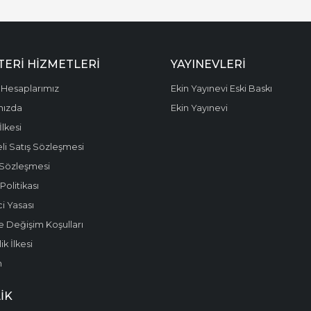
ERI HIZMETLERI
YAYINEVLERI
Hesaplarımız
Ekin Yayınevi Eski Baskı
mızda
Ekin Yayınevi
 İlkesi
li Satış Sözleşmesi
 Sözleşmesi
olitikası
i Yasası
e Değişim Koşulları
k İlkesi
m
IK