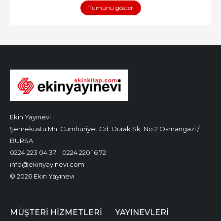
Tümünü göster
Ekin Yayınevi
Şehreküstü Mh. Cumhuriyet Cd. Durak Sk. No:2 Osmangazi /
BURSA
0224 223 04 37
0224 220 16 72
info@ekinyayinevi.com
© 2026 Ekin Yayınevi
MÜŞTERI HIZMETLERI
YAYINEVLERI