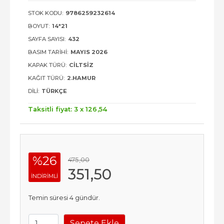
STOK KODU:
9786259232614
BOYUT:
14*21
SAYFA SAYISI:
432
BASIM TARIHI:
MAYIS 2026
KAPAK TÜRÜ:
CILTSIZ
KAĞIT TÜRÜ:
2.HAMUR
DILI:
TÜRKÇE
Taksitli fiyat: 3 x
126
,54
%26
475
,00
351
,50
INDIRIMLI
Temin süresi 4 gündür.
Sepete Ekle