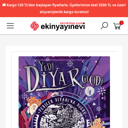
🚚
Kargo 120 TL'den başlayan fiyatlarla. Üyelerimize özel 3500 TL ve üzeri
alışverişlerde kargo ücretsiz!
0