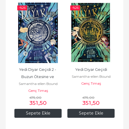
-%
26
-%
26
-%
 3
Yedi Diyar Geçidi 2 - 
Yedi Diyar Geçidi
Y
und
Samantha-ellen Bound
Sa
Buzun Ötesine ve 
Genç Timaş
Samantha-ellen Bound
Ormanın İçine
Genç Timaş
475
,00
475
,00
351
,50
351
,50
Sepete Ekle
Sepete Ekle