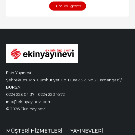
Tümünü göster
Ekin Yayınevi
Şehreküstü Mh. Cumhuriyet Cd. Durak Sk. No:2 Osmangazi /
BURSA
0224 223 04 37
0224 220 16 72
info@ekinyayinevi.com
© 2026 Ekin Yayınevi
MÜŞTERI HIZMETLERI
YAYINEVLERI