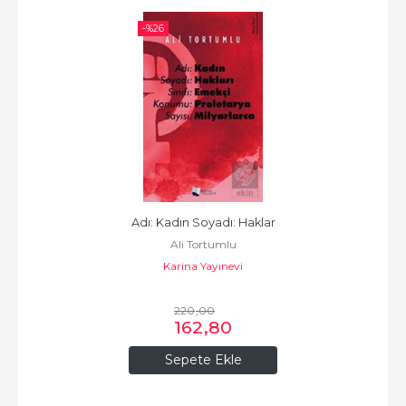
-%
26
Adı: Kadın Soyadı: Haklar
Ali Tortumlu
Karina Yayınevi
220
,00
162
,80
Sepete Ekle