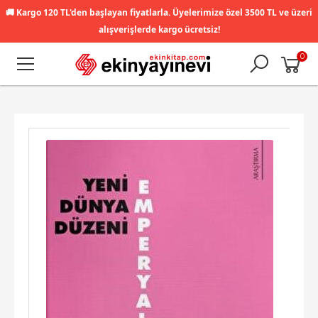
🚚
Kargo 120 TL'den başlayan fiyatlarla. Üyelerimize özel 3500 TL ve üzeri
alışverişlerde kargo ücretsiz!
0