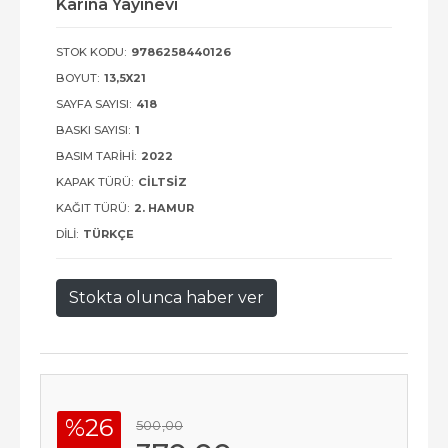
Karina Yayınevi
STOK KODU:
9786258440126
BOYUT:
13,5X21
SAYFA SAYISI:
418
BASKI SAYISI:
1
BASIM TARIHI:
2022
KAPAK TÜRÜ:
CILTSIZ
KAĞIT TÜRÜ:
2. HAMUR
DILI:
TÜRKÇE
Stokta olunca haber ver
%26
500
,00