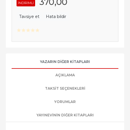
370
,00
INDIRIMLI
Tavsiye et
Hata bildir
YAZARIN DIĞER KITAPLARI
AÇIKLAMA
TAKSIT SEÇENEKLERI
YORUMLAR
YAYINEVININ DIĞER KITAPLARI