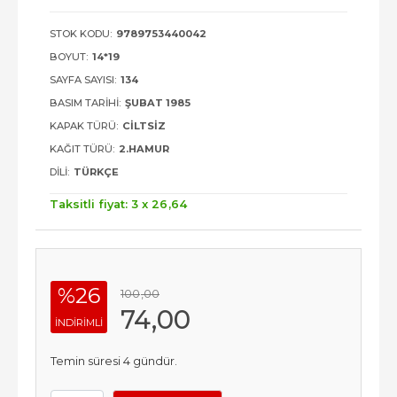
STOK KODU:
9789753440042
BOYUT:
14*19
SAYFA SAYISI:
134
BASIM TARIHI:
ŞUBAT 1985
KAPAK TÜRÜ:
CILTSIZ
KAĞIT TÜRÜ:
2.HAMUR
DILI:
TÜRKÇE
Taksitli fiyat: 3 x
26
,64
%26
100
,00
74
,00
INDIRIMLI
Temin süresi 4 gündür.