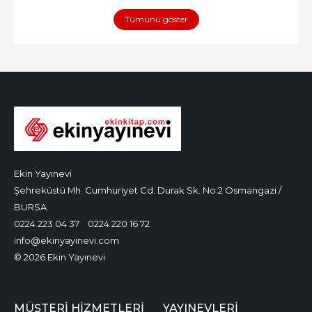
Tümünü göster
Ekin Yayınevi
Şehreküstü Mh. Cumhuriyet Cd. Durak Sk. No:2 Osmangazi /
BURSA
0224 223 04 37
0224 220 16 72
info@ekinyayinevi.com
© 2026 Ekin Yayınevi
MÜŞTERI HIZMETLERI
YAYINEVLERI