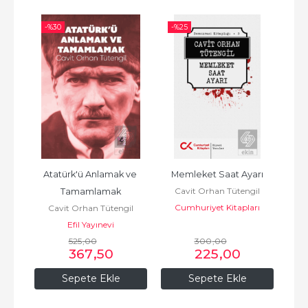
-%
30
-%
25
-%
ojisi
Atatürk'ü Anlamak ve 
Memleket Saat Ayarı
Yen
il
Cavit Orhan Tütengil
Tamamlamak
Yan
Cumhuriyet Kitapları
Cavit Orhan Tütengil
C
Efil Yayınevi
İş B
525
,00
300
,00
367
,50
225
,00
Sepete Ekle
Sepete Ekle