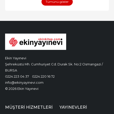
Tümünü göster
Ekin Yayınevi
Şehreküstü Mh. Cumhuriyet Cd. Durak Sk. No:2 Osmangazi /
BURSA
0224 223 04 37
0224 220 16 72
info@ekinyayinevi.com
© 2026 Ekin Yayınevi
MÜŞTERI HIZMETLERI
YAYINEVLERI