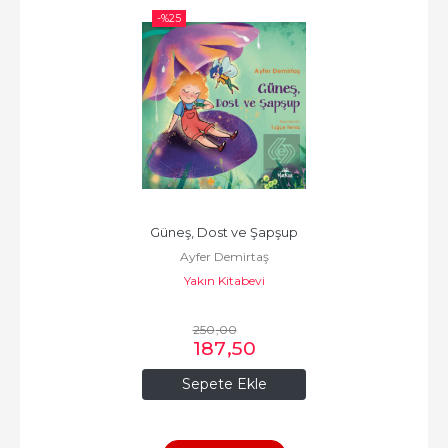
-%
25
Güneş, Dost ve Şapşup
Ayfer Demirtaş
Yakın Kitabevi
250
,00
187
,50
Sepete Ekle