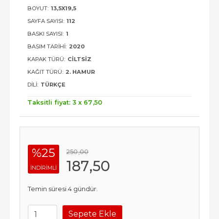
BOYUT:
13,5X19,5
SAYFA SAYISI:
112
BASKI SAYISI:
1
BASIM TARIHI:
2020
KAPAK TÜRÜ:
CILTSIZ
KAĞIT TÜRÜ:
2. HAMUR
DILI:
TÜRKÇE
Taksitli fiyat: 3 x
67
,50
%25
250
,00
187
,50
INDIRIMLI
Temin süresi 4 gündür.
Sepete Ekle