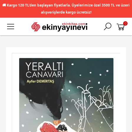
🚚
Kargo 120 TL'den başlayan fiyatlarla. Üyelerimize özel 3500 TL ve üzeri
alışverişlerde kargo ücretsiz!
0