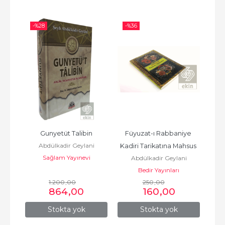
-%
28
-%
36
-%
yet 
Gunyetüt Talibin
Füyuzat-ı Rabbaniye 
El-Ğ
Abdülkadir Geylani
Kadiri Tarikatına Mahsus 
Sağlam Yayınevi
i
Abdülkadir Geylani
Dualar ve Zikirler
Bedir Yayınları
1.200
,00
250
,00
864
,00
160
,00
Stokta yok
Stokta yok