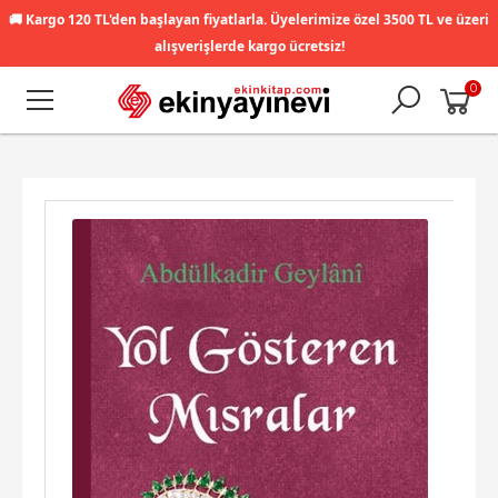
🚚
Kargo 120 TL'den başlayan fiyatlarla. Üyelerimize özel 3500 TL ve üzeri
alışverişlerde kargo ücretsiz!
0