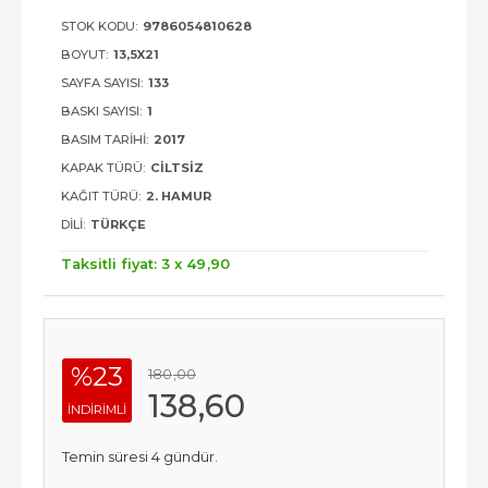
STOK KODU:
9786054810628
BOYUT:
13,5X21
SAYFA SAYISI:
133
BASKI SAYISI:
1
BASIM TARIHI:
2017
KAPAK TÜRÜ:
CILTSIZ
KAĞIT TÜRÜ:
2. HAMUR
DILI:
TÜRKÇE
Taksitli fiyat: 3 x
49
,90
%23
180
,00
138
,60
INDIRIMLI
Temin süresi 4 gündür.