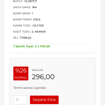
BOYUT:
12,5X17,7
SAYFA SAYISI:
184
BASKI SAYISI:
1
BASIM TARIHI:
2022
KAPAK TÜRÜ:
CILTSIZ
KAĞIT TÜRÜ:
2. HAMUR
DILI:
TÜRKÇE
Taksitli fiyat: 3 x
106
,56
%26
400
,00
296
,00
INDIRIMLI
Temin süresi 4 gündür.
Sepete Ekle