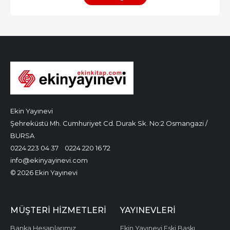
Ekin Yayınevi
Şehreküstü Mh. Cumhuriyet Cd. Durak Sk. No:2 Osmangazi /
BURSA
0224 223 04 37
0224 220 16 72
info@ekinyayinevi.com
© 2026 Ekin Yayınevi
MÜŞTERI HIZMETLERI
YAYINEVLERI
Banka Hesaplarımız
Ekin Yayınevi Eski Baskı