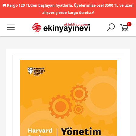
🚚
Kargo 120 TL'den başlayan fiyatlarla. Üyelerimize özel 3500 TL ve üzeri
alışverişlerde kargo ücretsiz!
0