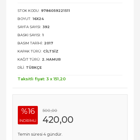
STOK KODU:
9786059221511
BOYUT:
16X24
SAYFA SAYISI:
392
BASKI SAYISI:
1
BASIM TARIHI:
2017
KAPAK TÜRÜ:
CILTSIZ
KAĞIT TÜRÜ:
2. HAMUR
DILI:
TÜRKÇE
Taksitli fiyat: 3 x
151
,20
%16
500
,00
420
,00
INDIRIMLI
Temin süresi 4 gündür.