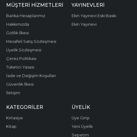
MÜŞTERI HIZMETLERI
YAYINEVLERI
Banka Hesaplarımız
Ekin Yayınevi Eski Baskı
Hakkımızda
Ekin Yayınevi
Gizlilik İlkesi
Mesafeli Satış Sözleşmesi
Üyelik Sözleşmesi
Çerez Politikası
Tüketici Yasası
İade ve Değişim Koşulları
Güvenlik İlkesi
İletişim
KATEGORILER
ÜYELIK
Kırtasiye
Üye Girişi
Kitap
Yeni Üyelik
Sepetim