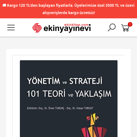
🚚
Kargo 120 TL'den başlayan fiyatlarla. Üyelerimize özel 3500 TL ve üzeri
alışverişlerde kargo ücretsiz!
0