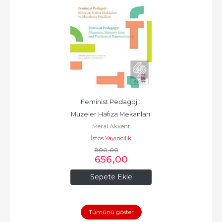
Feminist Pedagoji: 
Müzeler Hafıza Mekanları 
Meral Akkent
ve Hat
İstos Yayıncılık
800
,00
656
,00
Sepete Ekle
Tümünü göster