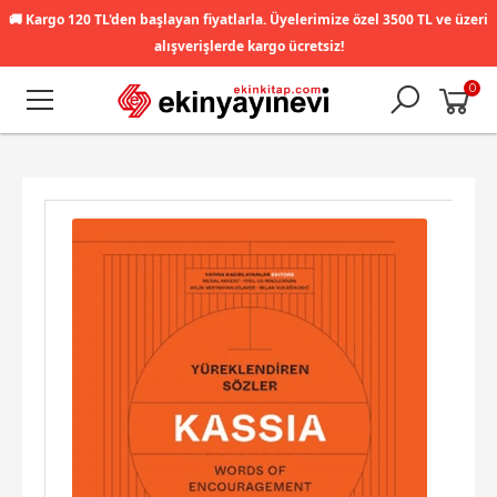
🚚
Kargo 120 TL'den başlayan fiyatlarla. Üyelerimize özel 3500 TL ve üzeri
alışverişlerde kargo ücretsiz!
0