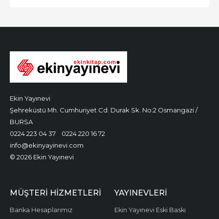
Ekin Yayınevi
Şehreküstü Mh. Cumhuriyet Cd. Durak Sk. No:2 Osmangazi /
BURSA
0224 223 04 37
0224 220 16 72
info@ekinyayinevi.com
© 2026 Ekin Yayınevi
MÜŞTERI HIZMETLERI
YAYINEVLERI
Banka Hesaplarımız
Ekin Yayınevi Eski Baskı