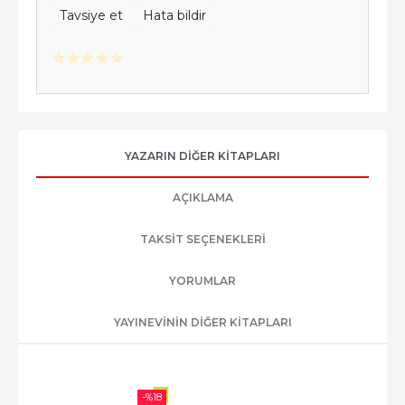
Tavsiye et
Hata bildir
YAZARIN DIĞER KITAPLARI
AÇIKLAMA
TAKSIT SEÇENEKLERI
YORUMLAR
YAYINEVININ DIĞER KITAPLARI
-%
18