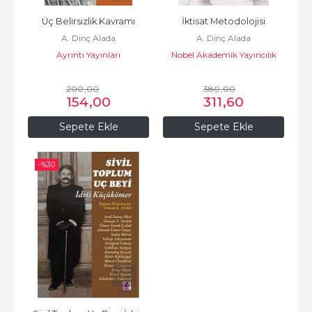
Üç Belirsizlik Kavramı
İktisat Metodolojisi
A. Dinç Alada
A. Dinç Alada
Ayrıntı Yayınları
Nobel Akademik Yayıncılık
200
,00
380
,00
154
,00
311
,60
Sepete Ekle
Sepete Ekle
-%
30