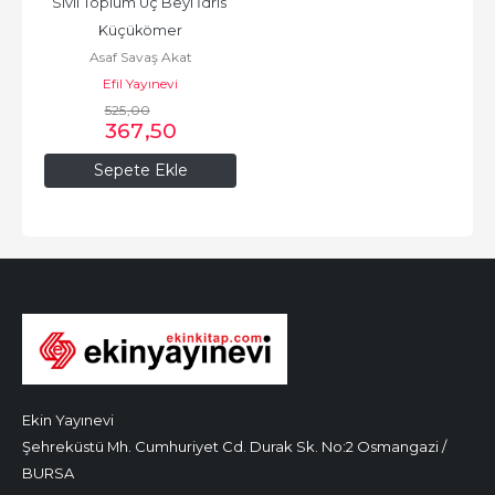
Sivil Toplum Uç Beyi İdris 
Küçükömer
Asaf Savaş Akat
Efil Yayınevi
525
,00
367
,50
Sepete Ekle
Ekin Yayınevi
Şehreküstü Mh. Cumhuriyet Cd. Durak Sk. No:2 Osmangazi /
BURSA