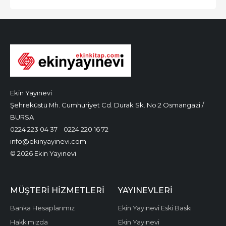
Ekin Yayınevi
Şehreküstü Mh. Cumhuriyet Cd. Durak Sk. No:2 Osmangazi /
BURSA
0224 223 04 37
0224 220 16 72
info@ekinyayinevi.com
© 2026 Ekin Yayınevi
MÜŞTERI HIZMETLERI
YAYINEVLERI
Banka Hesaplarımız
Ekin Yayınevi Eski Baskı
Hakkımızda
Ekin Yayınevi