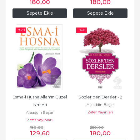
180
,00
180
,00
Sepete Ekle
Sepete Ekle
-%
28
-%
28
Esma-i Hüsna Allah'ın Güzel 
Sözler'den Dersler - 2
Alaaddin Başar
İsimleri
Zafer Yayınları
Alaaddin Başar
Zafer Yayınları
180
,00
250
,00
129
,60
180
,00