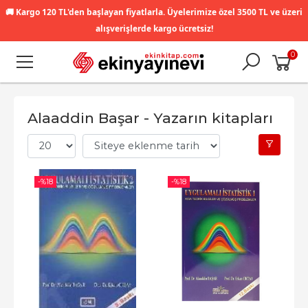
🚚
Kargo 120 TL'den başlayan fiyatlarla. Üyelerimize özel 3500 TL ve üzeri
alışverişlerde kargo ücretsiz!
0
Alaaddin Başar - Yazarın kitapları
-%
18
-%
18