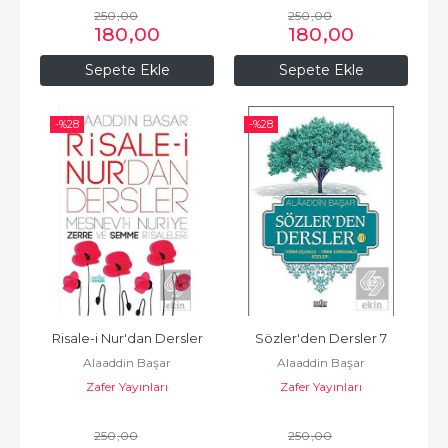
250
,00
250
,00
180
,00
180
,00
Sepete Ekle
Sepete Ekle
-%
28
-%
28
Risale-i Nur'dan Dersler
Sözler'den Dersler 7
Alaaddin Başar
Alaaddin Başar
Zafer Yayınları
Zafer Yayınları
250
,00
250
,00