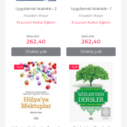
Uygulamalı İstatistik – 2
Uygulamalı İstatistik – 1
Alaaddin Başar
Alaaddin Başar
Erzurum Kültür Eğitim
Erzurum Kültür Eğitim
Yayınları
Yayınları
320
,00
320
,00
262
,40
262
,40
Stokta yok
Stokta yok
-%
28
-%
28