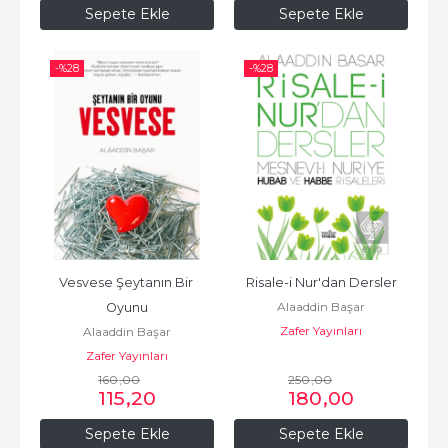
Sepete Ekle
Sepete Ekle
-%
28
-%
28
Vesvese Şeytanın Bir 
Risale-i Nur'dan Dersler
Alaaddin Başar
Oyunu
Zafer Yayınları
Alaaddin Başar
Zafer Yayınları
160
,00
250
,00
115
,20
180
,00
Sepete Ekle
Sepete Ekle