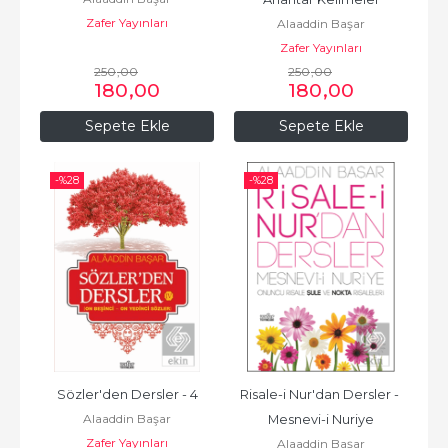
Zafer Yayınları
Alaaddin Başar
Zafer Yayınları
250
,00
250
,00
180
,00
180
,00
Sepete Ekle
Sepete Ekle
-%
28
-%
28
Sözler'den Dersler - 4
Risale-i Nur'dan Dersler - 
Alaaddin Başar
Mesnevi-i Nuriye
Zafer Yayınları
Alaaddin Başar