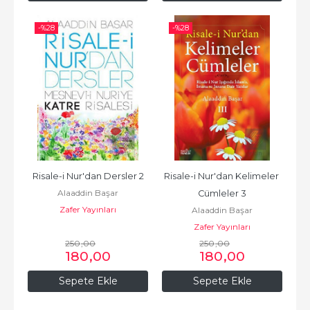
-%
28
-%
28
Risale-i Nur'dan Dersler 2
Risale-i Nur'dan Kelimeler 
Alaaddin Başar
Cümleler 3
Zafer Yayınları
Alaaddin Başar
Zafer Yayınları
250
,00
250
,00
180
,00
180
,00
Sepete Ekle
Sepete Ekle