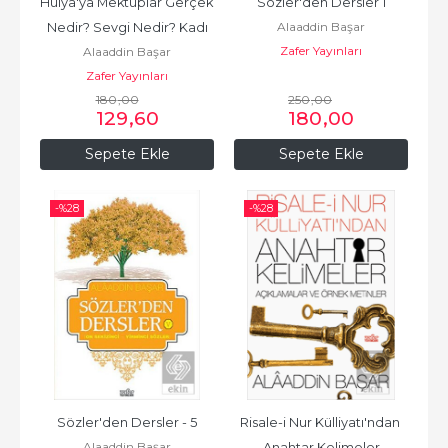
Hülya'ya Mektuplar Gerçek 
Sözler'den Dersler 1
Alaaddin Başar
Nedir? Sevgi Nedir? Kadı
Zafer Yayınları
Alaaddin Başar
Zafer Yayınları
180
,00
250
,00
129
,60
180
,00
Sepete Ekle
Sepete Ekle
-%
28
-%
28
Sözler'den Dersler - 5
Risale-i Nur Külliyatı'ndan 
Alaaddin Başar
Anahtar Kelimeler