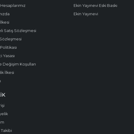
Hesaplarımız
Ekin Yayınevi Eski Baskı
mızda
Ekin Yayınevi
 İlkesi
li Satış Sözleşmesi
 Sözleşmesi
olitikası
i Yasası
e Değişim Koşulları
k İlkesi
m
IK
işi
yelik
im
 Takibi