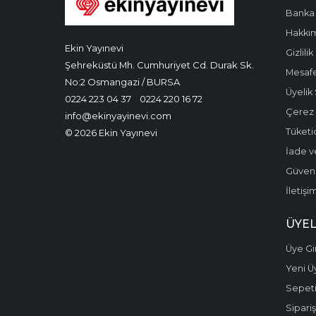
Banka 
Hakkı
Ekin Yayınevi
Gizlilik
Şehreküstü Mh. Cumhuriyet Cd. Durak Sk.
Mesafe
No:2 Osmangazi / BURSA
Üyelik
0224 223 04 37
0224 220 16 72
Çerez P
info@ekinyayinevi.com
Tüketic
© 2026 Ekin Yayınevi
İade v
Güvenli
İletişi
ÜYEL
Üye Gir
Yeni Ü
Sepet
Sipariş