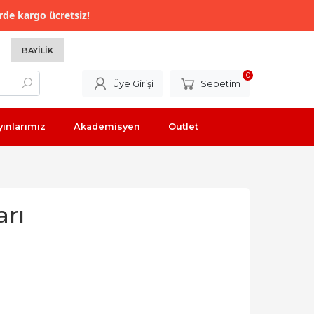
rde kargo ücretsiz!
BAYILIK
0
Üye Girişi
Sepetim
yınlarımız
Akademisyen
Outlet
arı