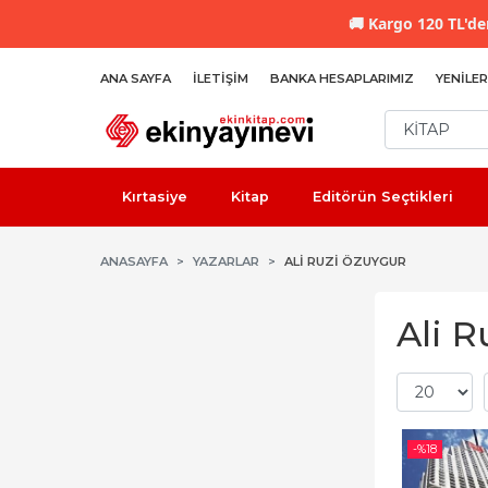
🚚
Kargo 120 TL'den
ANA SAYFA
İLETIŞIM
BANKA HESAPLARIMIZ
YENILER
Kırtasiye
Kitap
Editörün Seçtikleri
ANASAYFA
YAZARLAR
ALI RUZI ÖZUYGUR
Ali R
-%
18