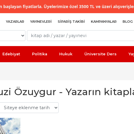
 başlayan fiyatlarla. Üyelerimize özel 3500 TL ve üzeri alışverişle
YAZARLAR
YAYINEVLERI
SIPARIŞ TAKIBI
KAMPANYALAR
BLOG
Edebiyat
Politika
Hukuk
Üniversite Ders
Ya
uzi Özuygur - Yazarın kitapl