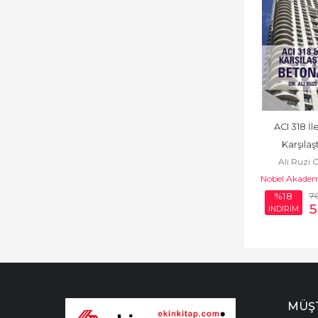
ACI 318 İl
Karşılaşt
Ali Ruzi
Beton
Nobel Akademi
7
%18
5
İNDİRİM
MÜŞT