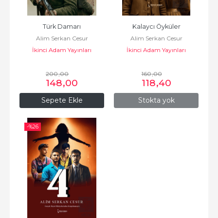
Türk Damarı
Kalaycı Öyküler
Alim Serkan Cesur
Alim Serkan Cesur
İkinci Adam Yayınları
İkinci Adam Yayınları
200
,00
160
,00
148
,00
118
,40
Sepete Ekle
Stokta yok
-%
26