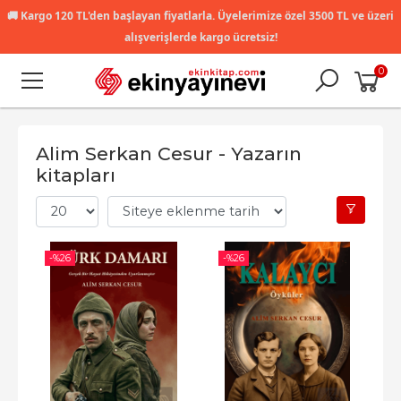
🚚
Kargo 120 TL'den başlayan fiyatlarla. Üyelerimize özel 3500 TL ve üzeri
alışverişlerde kargo ücretsiz!
0
Alim Serkan Cesur - Yazarın
kitapları
-%
26
-%
26