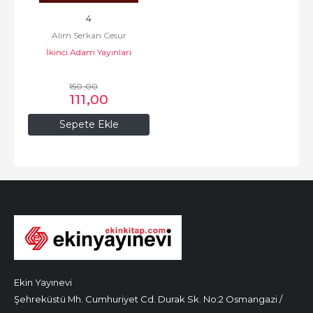
4
Alim Serkan Cesur
İkinci Adam Yayınları
150
,00
111
,00
Sepete Ekle
Ekin Yayınevi
Şehreküstü Mh. Cumhuriyet Cd. Durak Sk. No:2 Osmangazi /