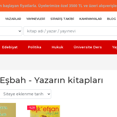
 başlayan fiyatlarla. Üyelerimize özel 3500 TL ve üzeri alışverişle
YAZARLAR
YAYINEVLERI
SIPARIŞ TAKIBI
KAMPANYALAR
BLOG
Edebiyat
Politika
Hukuk
Üniversite Ders
Ya
Eşbah - Yazarın kitapları
-%
28