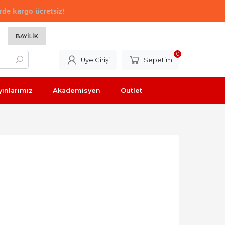
rde kargo ücretsiz!
BAYILIK
0
Üye Girişi
Sepetim
yınlarımız
Akademisyen
Outlet