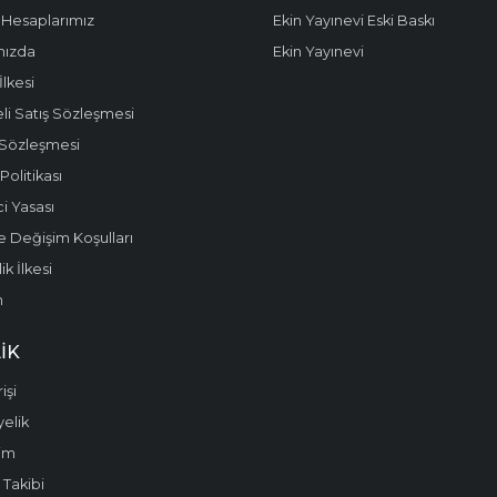
Hesaplarımız
Ekin Yayınevi Eski Baskı
mızda
Ekin Yayınevi
 İlkesi
li Satış Sözleşmesi
 Sözleşmesi
olitikası
i Yasası
e Değişim Koşulları
k İlkesi
m
IK
işi
yelik
im
 Takibi