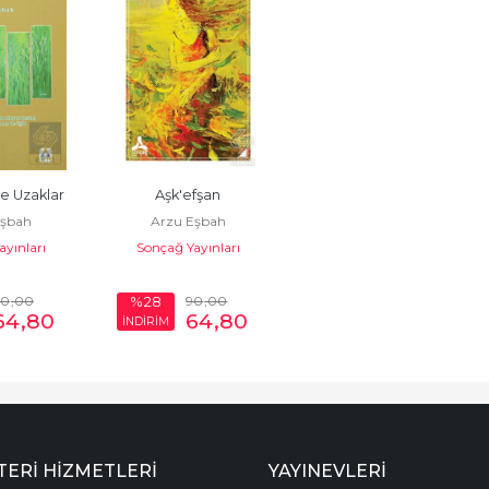
e Uzaklar
Aşk'efşan
Eşbah
Arzu Eşbah
ayınları
Sonçağ Yayınları
90
,00
90
,00
%28
64
,80
64
,80
İNDİRİM
ERI HIZMETLERI
YAYINEVLERI