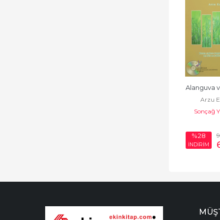
Alanguva v
Arzu 
Sonçağ Y
%28
İNDİRİM
MÜŞT