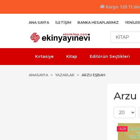
🚚
Kargo 120 TL'den
ANA SAYFA
İLETIŞIM
BANKA HESAPLARIMIZ
YENILER
Kırtasiye
Kitap
Editörün Seçtikleri
ANASAYFA
YAZARLAR
ARZU EŞBAH
Arzu 
-%
28