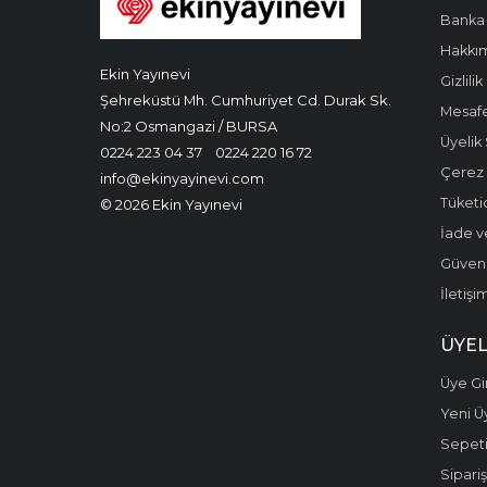
Banka 
Hakkı
Ekin Yayınevi
Gizlilik
Şehreküstü Mh. Cumhuriyet Cd. Durak Sk.
Mesafe
No:2 Osmangazi / BURSA
Üyelik
0224 223 04 37
0224 220 16 72
Çerez P
info@ekinyayinevi.com
Tüketic
© 2026 Ekin Yayınevi
İade v
Güvenli
İletişi
ÜYEL
Üye Gir
Yeni Ü
Sepet
Sipariş