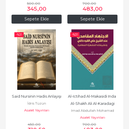
500
,00
700
,00
345
,00
483
,00
Sepete Ekle
Sepete Ekle
-%
31
-%
31
Said Nursinin Hadis Anlayışı
Al-Ictihad Al-Makasidi Inda 
İdris Tüzün
Al-Shakh Ali Al-Karadagi
Asalet Yayınları
Imad Abdullah Mohamad
Asalet Yayınları
450
,00
700
,00