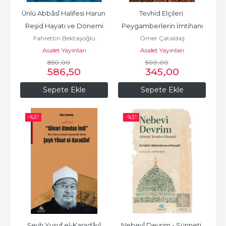
Ünlü Abbâsî Halifesi Harun 
Tevhid Elçileri 
Reşid Hayatı ve Dönemi
Peygamberlerin İmtihanı
Fahrettin Bektaşoğlu
Ömer Çataldaş
Asalet Yayınları
Asalet Yayınları
850
,00
500
,00
586
,50
345
,00
Sepete Ekle
Sepete Ekle
-%
31
-%
31
Şeyh Yusuf el-Karadâvî
Nebevî Devrim - Sünneti 