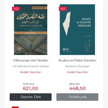
-%
31
-%
31
Fikhunnasr Vet-Temkin
Kudüs ve Filistin Dersleri
Ali Mohammad Al-Sallabi
İbrahim Özcoşar
Asalet Yayınları
Asalet Yayınları
900
,00
650
,00
621
,00
448
,50
Sepete Ekle
Stokta yok