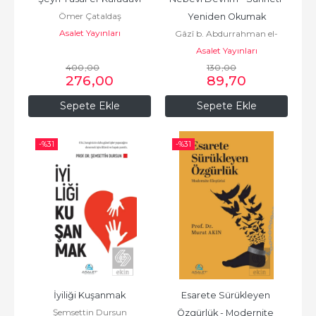
Ömer Çataldaş
Yeniden Okumak
Asalet Yayınları
Gâzî b. Abdurrahman el-
Asalet Yayınları
Kusaybî
400
,00
130
,00
276
,00
89
,70
Sepete Ekle
Sepete Ekle
-%
31
-%
31
İyiliği Kuşanmak
Esarete Sürükleyen 
Şemsettin Dursun
Özgürlük - Modernite 