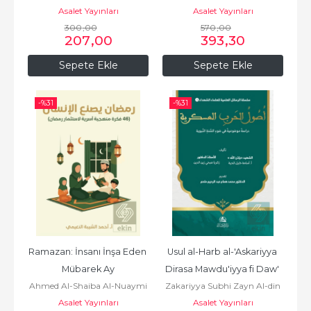
Asalet Yayınları
Asalet Yayınları
300
,00
570
,00
207
,00
393
,30
Sepete Ekle
Sepete Ekle
-%
31
-%
31
Ramazan: İnsanı İnşa Eden 
Usul al-Harb al-'Askariyya 
Mübarek Ay
Dirasa Mawdu'iyya fi Daw' 
Ahmed Al-Shaiba Al-Nuaymi
Zakariyya Subhi Zayn Al-din
al-Sunna al-Nabawiyya
Asalet Yayınları
Asalet Yayınları