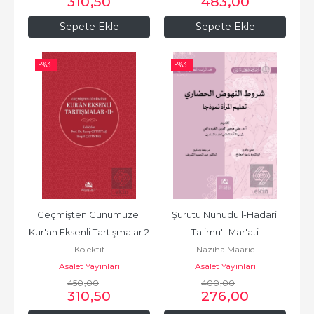
310
,50
483
,00
Sepete Ekle
Sepete Ekle
-%
31
-%
31
Geçmişten Günümüze 
Şurutu Nuhudu'l-Hadari 
Kur'an Eksenli Tartışmalar 2
Talimu'l-Mar'ati
Kolektif
Naziha Maaric
Asalet Yayınları
Asalet Yayınları
450
,00
400
,00
310
,50
276
,00