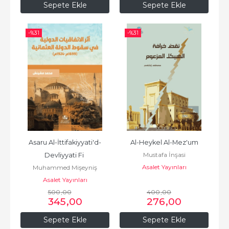
Sepete Ekle
Sepete Ekle
-%
31
-%
31
Asaru Al-İttifakiyyati'd-
Al-Heykel Al-Mez'um
Mustafa İnşasi
Devliyyati Fi 
Asalet Yayınları
Muhammed Mişeyniş
Sukuti'Devleti'l-
Asalet Yayınları
Osmaniyyati
500
,00
400
,00
345
,00
276
,00
Sepete Ekle
Sepete Ekle