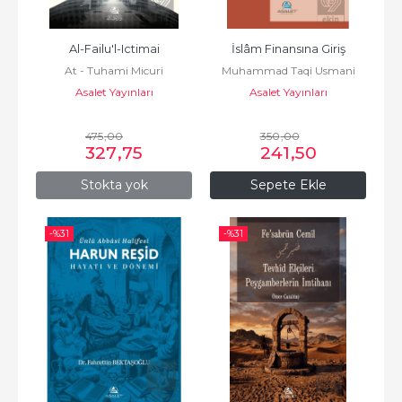
Al-Failu'l-Ictimai
İslâm Finansına Giriş
At - Tuhami Micuri
Muhammad Taqi Usmani
Asalet Yayınları
Asalet Yayınları
475
,00
350
,00
327
,75
241
,50
Stokta yok
Sepete Ekle
-%
31
-%
31