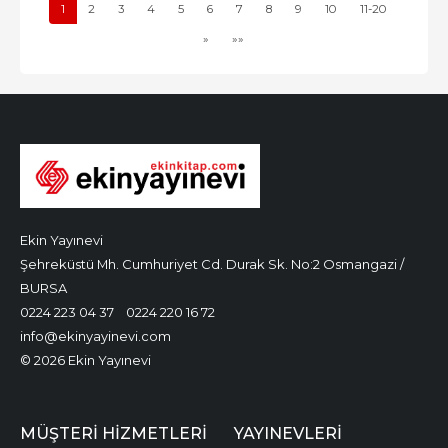
1
2
3
4
5
6
7
8
9
10
11-20
»
»»
Ekin Yayınevi
Şehreküstü Mh. Cumhuriyet Cd. Durak Sk. No:2 Osmangazi /
BURSA
0224 223 04 37
0224 220 16 72
info@ekinyayinevi.com
© 2026 Ekin Yayınevi
MÜŞTERI HIZMETLERI
YAYINEVLERI