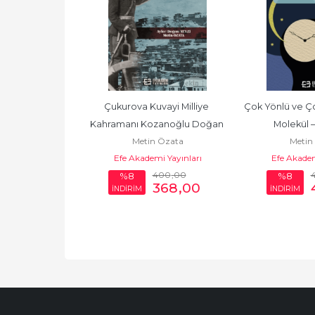
ayi Milliye 
Çukurova Kuvayi Milliye 
Çok Yönlü ve Çok
anoğlu Doğan 
Kahramanı Kozanoğlu Doğan 
Molekül –
 Özata
Metin Özata
Metin
ral Kemal...
Bey (Korgeneral Kemal...
i Yayınları
Efe Akademi Yayınları
Efe Akadem
250
,00
400
,00
%8
%8
.150
,00
368
,00
İNDİRİM
İNDİRİM