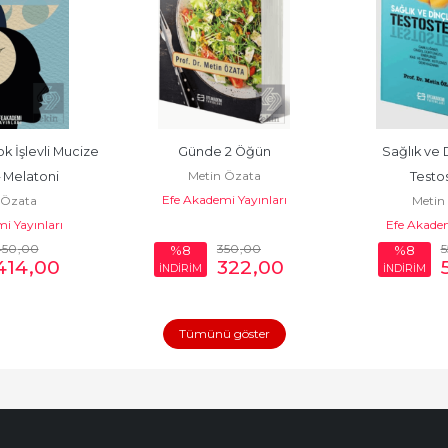
 İşlevli Mucize 
Günde 2 Öğün
Sağlık ve D
Metin Özata
 Melatoni
Testo
Efe Akademi Yayınları
 Özata
Metin
i Yayınları
Efe Akadem
450
,00
350
,00
5
%8
%8
414
,00
322
,00
İNDİRİM
İNDİRİM
Tümünü göster