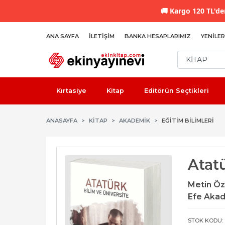
🚚
Kargo 120 TL'den
ANA SAYFA
İLETIŞIM
BANKA HESAPLARIMIZ
YENILER
Kırtasiye
Kitap
Editörün Seçtikleri
ANASAYFA
KİTAP
AKADEMIK
EĞITIM BILIMLERI
Atatü
Metin Öz
Efe Akad
STOK KODU: