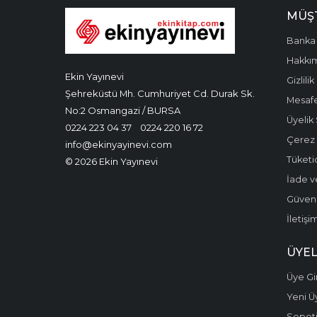
MÜŞT
Banka 
Hakkı
Ekin Yayınevi
Gizlilik
Şehreküstü Mh. Cumhuriyet Cd. Durak Sk.
Mesafe
No:2 Osmangazi / BURSA
Üyelik
0224 223 04 37
0224 220 16 72
Çerez P
info@ekinyayinevi.com
Tüketic
© 2026 Ekin Yayınevi
İade v
Güvenli
İletişi
ÜYEL
Üye Gir
Yeni Ü
Sepet