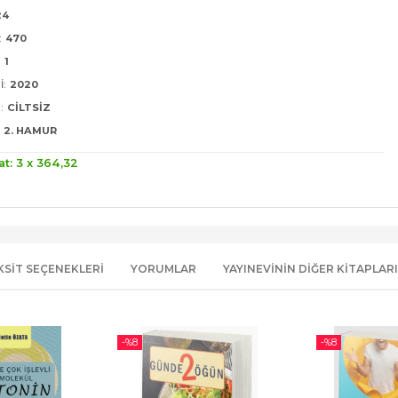
24
:
470
:
1
I:
2020
:
CILTSIZ
2. HAMUR
at: 3 x
364
,32
KSIT SEÇENEKLERI
YORUMLAR
YAYINEVININ DIĞER KITAPLARI
-%
8
-%
8