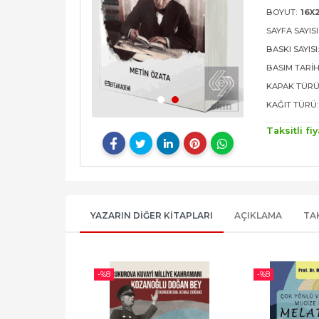
BOYUT:
16X
SAYFA SAYISI
BASKI SAYISI
BASIM TARIH
KAPAK TÜRÜ
KAĞIT TÜRÜ:
Taksitli fiy
YAZARIN DIĞER KITAPLARI
AÇIKLAMA
TA
-%
8
-%
8