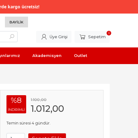
rde kargo ücretsiz!
BAYILIK
0
Üye Girişi
Sepetim
yınlarımız
Akademisyen
Outlet
%8
1.100
,00
1.012
,00
INDIRIMLI
Temin süresi 4 gündür.