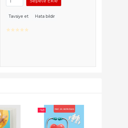
Sepete Ekle
Tavsiye et
Hata bildir
-%
8
-%
8