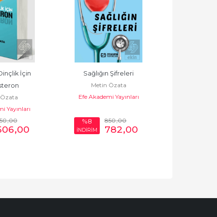
inçlik İçin 
Sağlığın Şifreleri
Zayıflamanı
Metin Özata
Metin
steron
Efe Akademi Yayınları
Efe Akadem
 Özata
i Yayınları
50
,00
850
,00
7
%8
%8
506
,00
782
,00
İNDİRİM
İNDİRİM