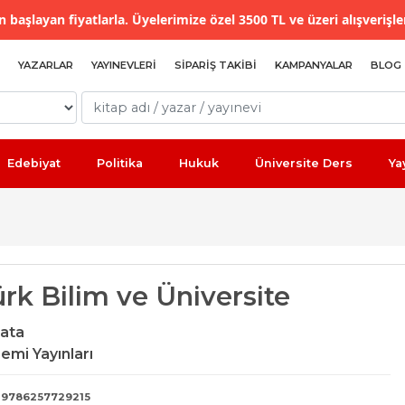
 başlayan fiyatlarla. Üyelerimize özel 3500 TL ve üzeri alışverişle
YAZARLAR
YAYINEVLERI
SIPARIŞ TAKIBI
KAMPANYALAR
BLOG
Edebiyat
Politika
Hukuk
Üniversite Ders
Ya
rk Bilim ve Üniversite
ata
emi Yayınları
9786257729215