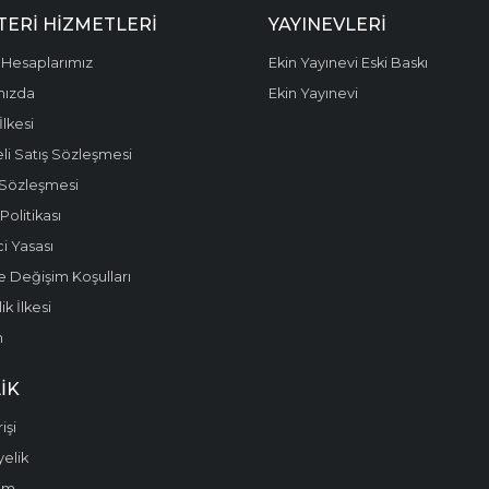
ERI HIZMETLERI
YAYINEVLERI
Hesaplarımız
Ekin Yayınevi Eski Baskı
mızda
Ekin Yayınevi
 İlkesi
li Satış Sözleşmesi
 Sözleşmesi
olitikası
i Yasası
e Değişim Koşulları
k İlkesi
m
IK
işi
yelik
im