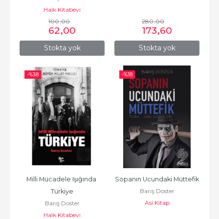
Halk Kitabevi
100
,00
280
,00
62
,00
173
,60
Stokta yok
Stokta yok
-%
38
-%
18
Milli Mücadele Işığında 
Sopanın Ucundaki Müttefik
Barış Doster
Türkiye
Asi Kitap
Barış Doster
Halk Kitabevi