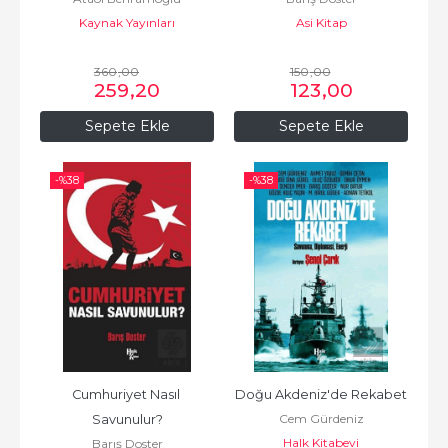
Kaynak Yayınları
Asi Kitap
360
,00
150
,00
259
,20
123
,00
Sepete Ekle
Sepete Ekle
-%
38
-%
38
Cumhuriyet Nasıl 
Doğu Akdeniz'de Rekabet
Cem Gürdeniz
Savunulur?
Halk Kitabevi
Barış Doster