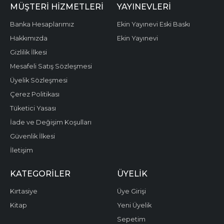
MÜŞTERI HIZMETLERI
YAYINEVLERI
Banka Hesaplarımız
Ekin Yayınevi Eski Baskı
Hakkımızda
Ekin Yayınevi
Gizlilik İlkesi
Mesafeli Satış Sözleşmesi
Üyelik Sözleşmesi
Çerez Politikası
Tüketici Yasası
İade ve Değişim Koşulları
Güvenlik İlkesi
İletişim
KATEGORILER
ÜYELIK
Kırtasiye
Üye Girişi
Kitap
Yeni Üyelik
Sepetim