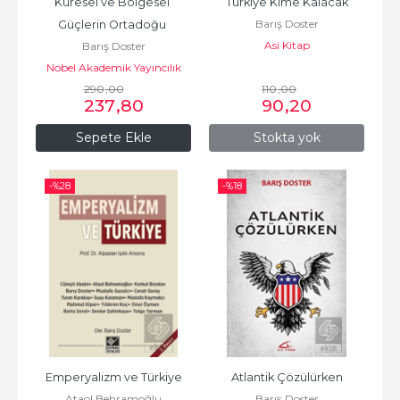
Küresel ve Bölgesel 
Türkiye Kime Kalacak
Barış Doster
Güçlerin Ortadoğu 
Asi Kitap
Barış Doster
Politikaları
Nobel Akademik Yayıncılık
290
,00
110
,00
237
,80
90
,20
Sepete Ekle
Stokta yok
-%
28
-%
18
Emperyalizm ve Türkiye
Atlantik Çözülürken
Ataol Behramoğlu
Barış Doster