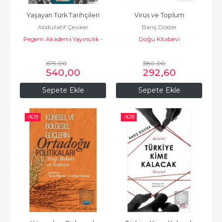
Yaşayan Türk Tarihçileri
Virüs ve Toplum
Abdüllatif Çeviker
Barış Doster
Pegem Akademi Yayıncılık -
Doğu Kitabevi
Akademik Kitaplar
675
,00
380
,00
540
,00
292
,60
Sepete Ekle
Sepete Ekle
-%
18
-%
18