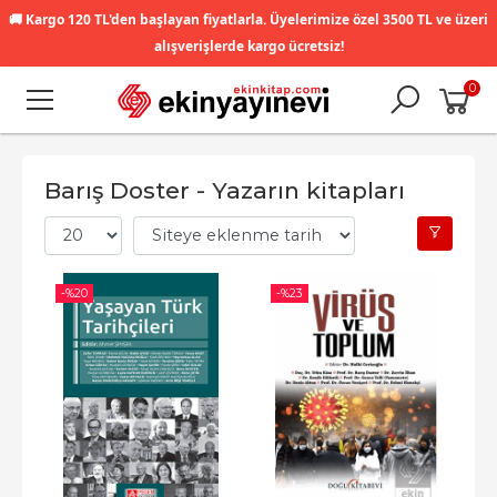
🚚
Kargo 120 TL'den başlayan fiyatlarla. Üyelerimize özel 3500 TL ve üzeri
alışverişlerde kargo ücretsiz!
0
Barış Doster - Yazarın kitapları
-%
20
-%
23