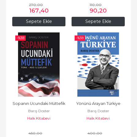
270
,00
110
,00
167
,40
90
,20
Sepete Ekle
Sepete Ekle
-%
38
-%
38
Sopanın Ucundaki Müttefik
Yönünü Arayan Türkiye
Barış Doster
Barış Doster
Halk Kitabevi
Halk Kitabevi
450
,00
400
,00