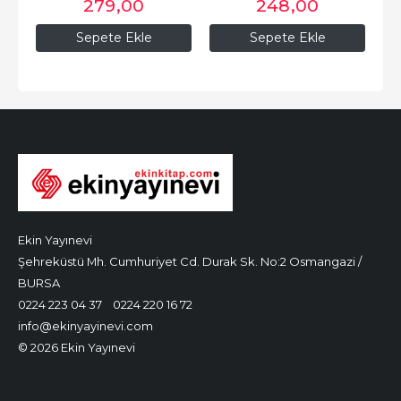
279
,00
248
,00
Sepete Ekle
Sepete Ekle
Ekin Yayınevi
Şehreküstü Mh. Cumhuriyet Cd. Durak Sk. No:2 Osmangazi /
BURSA
0224 223 04 37
0224 220 16 72
info@ekinyayinevi.com
© 2026 Ekin Yayınevi