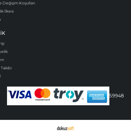
e Değişim Koşulları
k İlkesi
m
IK
işi
yelik
im
 Takibi
l
59948