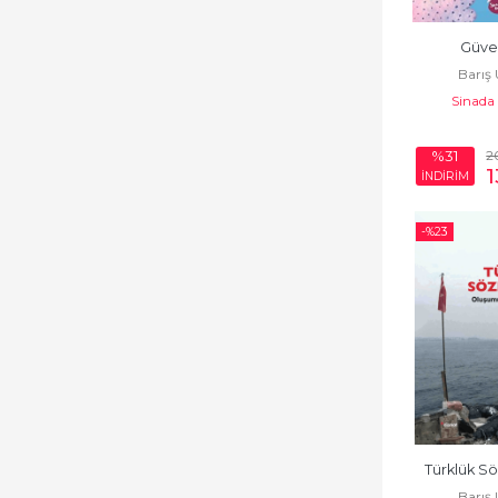
Güve
Barış
Sinada
2
%31
1
İNDİRİM
-%
23
Türklük S
Barış