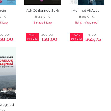
rcin
Aşk Gözlerinde Saklı
Mehmet Ali Aybar
 Ünlü
Barış Ünlü
Barış Ünlü
 Kitap
Sinada Kitap
İletişim Yayınevi
00
,00
200
,00
475
,00
%31
%23
38
,00
138
,00
365
,75
İNDİRİM
İNDİRİM
özleşmesi
 Ünlü