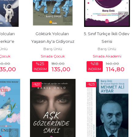
lcuları 
Göktürk Yolcuları 
5. Sınıf Türkçe İkili Ödev 
erkür'e 
Yaşasın Ay'a Gidiyoruz
Serisi
 Ünlü
Barış Ünlü
Barış Ünlü
oruz
 Çocuk
Sinada Çocuk
Sinada Akademi
80
,00
180
,00
140
,00
%25
%18
135
,00
135
,00
114
,80
İNDİRİM
İNDİRİM
-%
31
-%
23