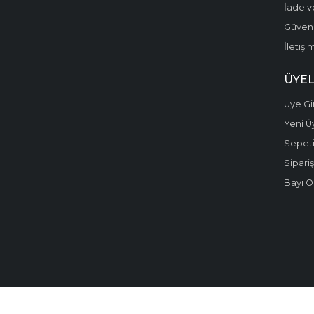
İade v
Güvenli
İletişi
ÜYEL
Üye Gir
Yeni Ü
Sepet
Sipariş
Bayi O