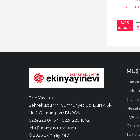
Dipnot Y
4
%23
3
İNDİRİM
MÜŞT
Banka 
Hakkı
Ekin Yayınevi
Gizlilik
Şehreküstü Mh. Cumhuriyet Cd. Durak Sk.
Mesafe
No:2 Osmangazi / BURSA
Üyelik
0224 223 04 37
0224 220 16 72
Çerez P
info@ekinyayinevi.com
Tüketic
© 2026 Ekin Yayınevi