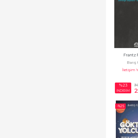
Frantz
Barış
İletişim 
3
%23
İNDİRİM
-%
25