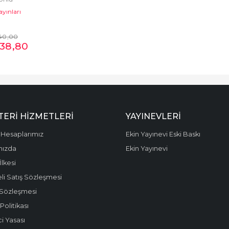
ayınları
40
,00
38
,80
ERI HIZMETLERI
YAYINEVLERI
Hesaplarımız
Ekin Yayınevi Eski Baskı
mızda
Ekin Yayınevi
 İlkesi
li Satış Sözleşmesi
 Sözleşmesi
olitikası
i Yasası