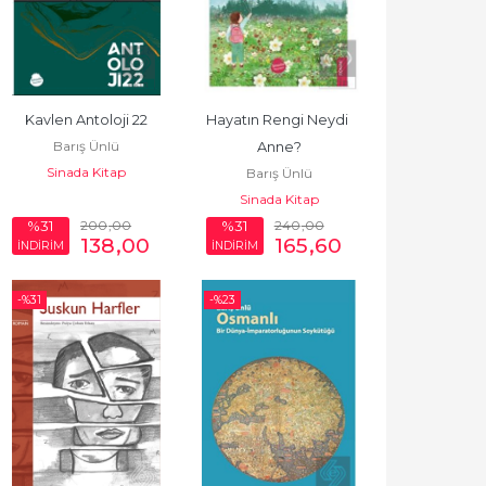
Kavlen Antoloji 22
Hayatın Rengi Neydi 
Barış Ünlü
Anne?
Sinada Kitap
Barış Ünlü
Sinada Kitap
200
,00
240
,00
%31
%31
138
,00
165
,60
İNDİRİM
İNDİRİM
-%
31
-%
23