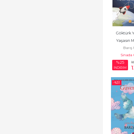
Göktürk Yo
Yaşasın M
Barış
Gidiy
Sinada
1
%25
İNDİRİM
-%
31