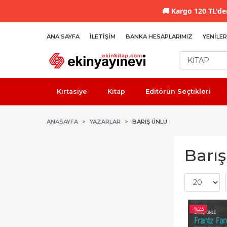
🚚
Kargo 120 TL'den
ANA SAYFA
İLETIŞIM
BANKA HESAPLARIMIZ
YENILER
Kırtasiye
Kitap
Editörün Seçtikleri
ANASAYFA
YAZARLAR
BARIŞ ÜNLÜ
Barış
-%
23