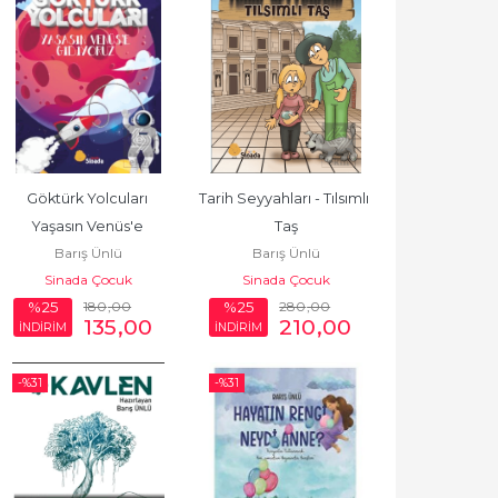
Göktürk Yolcuları 
Tarih Seyyahları - Tılsımlı 
Yaşasın Venüs'e 
Taş
Barış Ünlü
Barış Ünlü
Gidiyoruz
Sinada Çocuk
Sinada Çocuk
180
,00
280
,00
%25
%25
135
,00
210
,00
İNDİRİM
İNDİRİM
-%
31
-%
31