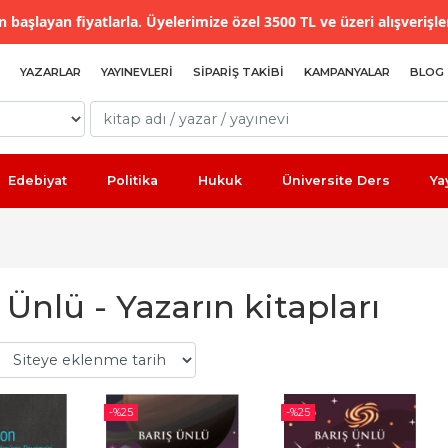
 başlayan fiyatlarla. Üyelerimize özel 3500 TL ve üzeri alışverişle
YAZARLAR
YAYINEVLERI
SIPARIŞ TAKIBI
KAMPANYALAR
BLOG
Edebiyat
Politika
Hukuk
Üniversite Ders
Ya
 Ünlü - Yazarın kitapları
-%
25
-%
25