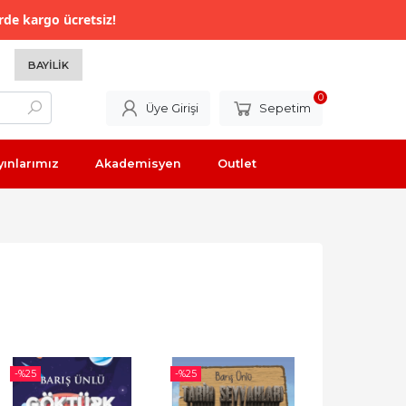
rde kargo ücretsiz!
BAYILIK
0
Üye Girişi
Sepetim
yınlarımız
Akademisyen
Outlet
-%
25
-%
25