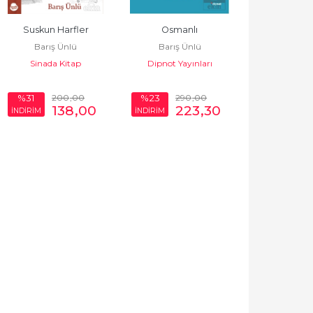
Suskun Harfler
Osmanlı
Barış Ünlü
Barış Ünlü
Sinada Kitap
Dipnot Yayınları
200
,00
290
,00
%31
%23
138
,00
223
,30
İNDİRİM
İNDİRİM