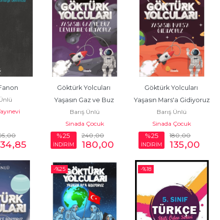
 Fanon
Göktürk Yolcuları 
Göktürk Yolcuları 
 Ünlü
Yaşasın Gaz ve Buz 
Yaşasın Mars'a Gidiyoruz
Yayınevi
Barış Ünlü
Barış Ünlü
Devlerine Gidiyoruz
Sinada Çocuk
Sinada Çocuk
05
,00
240
,00
180
,00
%25
%25
234
,85
180
,00
135
,00
İNDİRİM
İNDİRİM
-%
25
-%
18