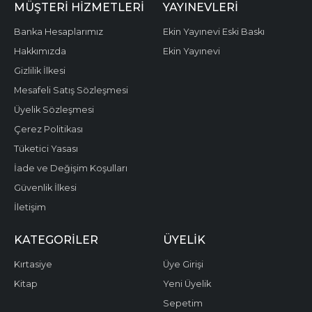
MÜŞTERI HIZMETLERI
YAYINEVLERI
Banka Hesaplarımız
Ekin Yayınevi Eski Baskı
Hakkımızda
Ekin Yayınevi
Gizlilik İlkesi
Mesafeli Satış Sözleşmesi
Üyelik Sözleşmesi
Çerez Politikası
Tüketici Yasası
İade ve Değişim Koşulları
Güvenlik İlkesi
İletişim
KATEGORILER
ÜYELIK
Kırtasiye
Üye Girişi
Kitap
Yeni Üyelik
Sepetim