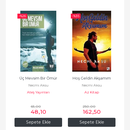
-%
26
-%
35
-%
m
Üç Mevsim Bir Ömür
Hoş Geldin Akşamım
Necmi Aksu
Necmi Aksu
Ateş Yayınları
Az Kitap
65
,00
250
,00
48
,10
162
,50
Sepete Ekle
Sepete Ekle