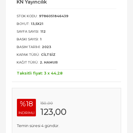
KN Yayıncılık
STOK KODU:
9786051846439
BOYUT:
13,5X21
SAYFA SAYISI:
112
BASKI SAYISI:
1
BASIM TARIHI:
2023
KAPAK TÜRÜ:
CILTSIZ
KAĞIT TÜRÜ:
2. HAMUR
Taksitli fiyat: 3 x
44
,28
%18
150
,00
123
,00
INDIRIMLI
Temin süresi 4 gündür.