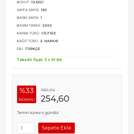
BOYUT:
13,5X21
SAYFA SAYISI:
192
BASKI SAYISI:
1
BASIM TARIHI:
2020
KAPAK TÜRÜ:
CILTSIZ
KAĞIT TÜRÜ:
2. HAMUR
DILI:
TÜRKÇE
Taksitli fiyat: 3 x
91
,66
%33
380
,00
254
,60
INDIRIMLI
Temin süresi 4 gündür.
Sepete Ekle