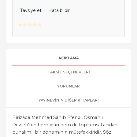
Tavsiye et
Hata bildir
AÇIKLAMA
TAKSIT SEÇENEKLERI
YORUMLAR
YAYINEVININ DIĞER KITAPLARI
Pîrîzâde Mehmed Sâhib Efendi, Osmanlı
Devleti'nin hem idârî hem de toplumsal açıdan
bunalımlı bir döneminin mütefekkiridir. Söz