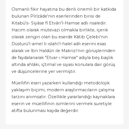
Osmanlı fikir hayatına bu denli önemli bir katkıda
bulunan Pîrîzâde'nin eserlerinden birisi de
Kitabü's- Siyâse fî Etvâri'l-Hamse adlı risaledir.
Hacim olarak mütevazi olmakla birlikte, içerik
olarak zengin olan bu eserde Kâtib Çelebi'nin
Düsturü'l-amel li-ıslahi'l-halel adlı eserini esas
alarak ve İbn Haldûn ile Makrizi'nin görüşlerinden
de faydalanarak "Etvar-ı Hamse" adıyla beş başlık
altında ahlâki, içtimaî ve siyasi konulara dair görüş
ve düşüncelerine yer vermiştir.
Müellifin eseri yazarken kullandığı metodolojik
yaklaşım biçimi, modern araştırmacıların çalışma
tarzını anımsatır. Özellikle yararlandığı kaynaklara
eserin ve müellifinin isimlerini vermek suretiyle
atıfta bulunması kayda değerdir.