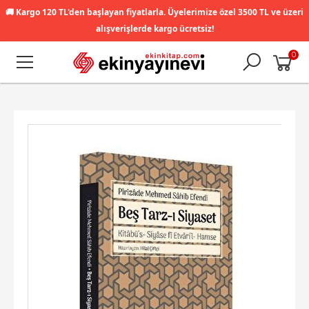
🚚
Kargo 120 TL'den başlayan fiyatlarla. Üyelerimize özel 3500 TL ve üzeri
alışverişlerde kargo ücretsiz!
0