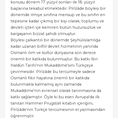
konusu dönem 17. yüzyıl sonları ile 18. yüzyıl
başlarına tekabül etmektedir. Pîrîzâde böylesi bir
dönemde ilmiye sınıfına mensup ve bu sınıfın en
tepesine kadar çıkmış bir kişi olarak, toplumu ve
devleti içten içe kemiren bütün huzursuzluk ve
kargaşanın bizzat şahidi olmuştur.
Böylesi çalkantılı bir dönemde Şeyhülislamlığa
kadar uzanan bilfiil devlet hizmetinin yanında
Osmanlı ilim ve kültür dünyasına son derece
önemli bir katkıda bulunmuştur. Bu katkı İbn
Haldûn Tarihi'nin Mukaddime'sini Türkçeye
çevirmesidir. Pîrîzâde bu tercümeyle sadece
Osmanlı fikir hayatına önemli bir katkıda
bulunmakla kalmamış aynı zamanda
Mukaddime'nin evrensel olarak tanınmasına da
katkı sağlamıştır. Öyle ki bu eseri Avrupa'da ilk
tanıtan Hammer Prugstall kitabın içeriğini,
Pîrîzâde'nin Türkçe tercümesinin el yazmasından
öğrenmiştir.