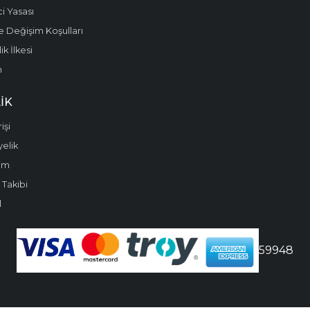
i Yasası
e Değişim Koşulları
k İlkesi
m
IK
işi
yelik
im
 Takibi
l
59948