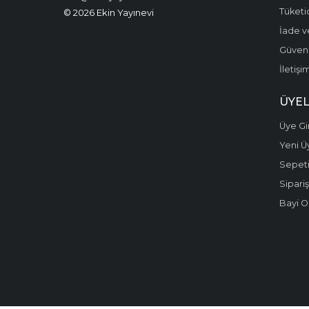
Kişisel Gelişim
Tüketic
© 2026 Ekin Yayınevi
İade v
Kültür
Güvenli
Kültür Tarihi
İletişi
Laminasyon Filmleri
ÜYEL
Matematik -
Üye Gir
Geometri
Yeni Ü
Mustafa Kemal
Sepet
Atatürk
Sipariş
Mühendislik, Teknik
Bayi O
Osmanlı Tarihi
Önemli Olaylar ve
Biyografi - Otobiyografi
Popüler Bilim