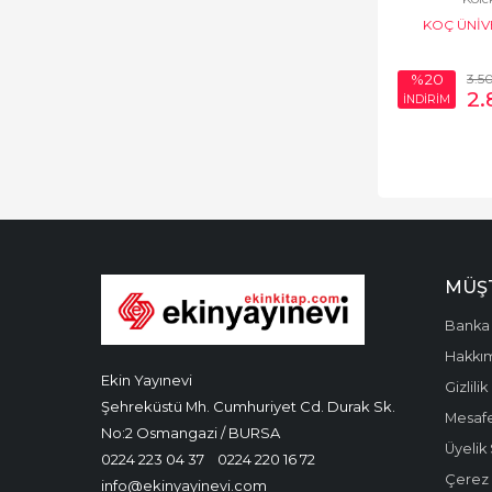
Hukuk
KOÇ ÜNİV
İktisat Tarihi (Türkiye
YAYIN
ve Dünya)
3.5
%20
2.
İNDİRİM
İletişim - Medya
İnceleme
İnsan Hakları
İslam Tarihi
İş Dünyası
MÜŞT
Kadın - Erkek
Banka 
İlişkileri
Hakkı
Ekin Yayınevi
Gizlilik
Kadın Sorunları -
Şehreküstü Mh. Cumhuriyet Cd. Durak Sk.
Mesafe
Feminizm
No:2 Osmangazi / BURSA
Üyelik
0224 223 04 37
0224 220 16 72
Kırtasiye
Çerez P
info@ekinyayinevi.com