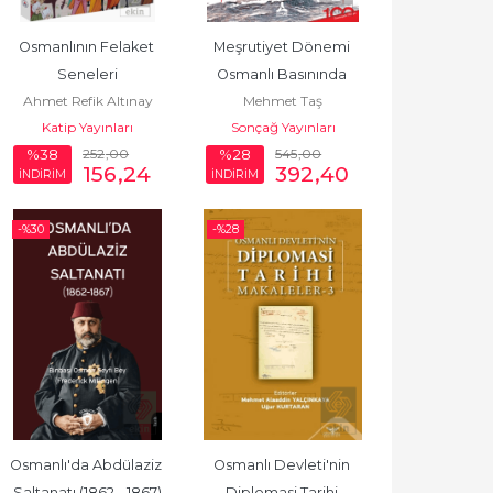
Osmanlının Felaket 
Meşrutiyet Dönemi 
Seneleri
Osmanlı Basınında 
Ahmet Refik Altınay
Mehmet Taş
Donanma ve Denizcilik 
Katip Yayınları
Sonçağ Yayınları
Yazıları
252
,00
545
,00
%38
%28
156
,24
392
,40
İNDİRİM
İNDİRİM
-%
30
-%
28
Osmanlı'da Abdülaziz 
Osmanlı Devleti'nin 
Saltanatı (1862 - 1867)
Diplomasi Tarihi 