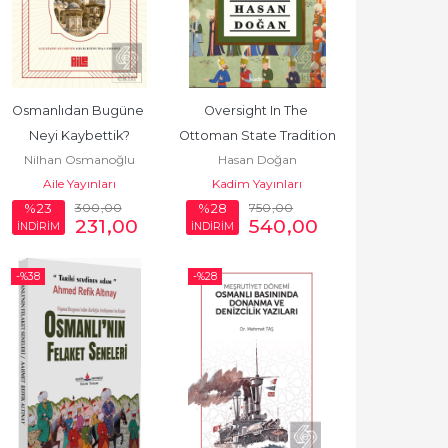
Osmanlıdan Bugüne 
Oversight In The 
Neyi Kaybettik?
Ottoman State Tradition
Nilhan Osmanoğlu
Hasan Doğan
Aile Yayınları
Kadim Yayınları
300
,00
750
,00
%23
%28
231
,00
540
,00
İNDİRİM
İNDİRİM
-%
38
-%
28