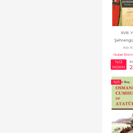
Diğer
Dil Öğrenimi
Dinler Tarihi
XVIII. Y
Şehrengiz
Divan Edebiyatı -
Aslı 
Halk Edebiyatı
Toplumsal ve
Nobel Bilim
Unsu
Doğa Bilimleri
3
%13
İNDİRİM
Dünya Mutfağı
Dünya Siyaseti ve
-%
23
Politikası
Dünya Tarihi
Edebiyat Tarihi
Edebiyat, Sanat