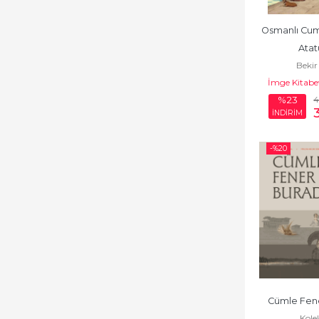
Eğitim Bilimleri
Eski Sovyet
Osmanlı Cum
Cumhuriyetleri
Atat
Bekir
Eskiçağ Tarihi
İmge Kitabev
Fen Bilimleri
%23
İNDİRİM
Gastronomi
-%
20
Gençlik Edebiyatı
Genel Konular
Genel Politika,
Siyaset Bilim, Siyaset
Tarihi
Genel Sosyoloji
Hazırlık
Cümle Fen
Kole