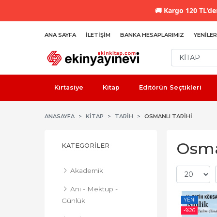
🚚
Kargo 120 TL'den
ANA SAYFA
İLETIŞIM
BANKA HESAPLARIMIZ
YENILER
Kırtasiye
Kitap
Editörün Seçtikleri
ANASAYFA
KİTAP
TARIH
OSMANLI TARIHI
Osman
KATEGORILER
Akademik
Anı - Mektup -
YENI
Günlük
-%
26