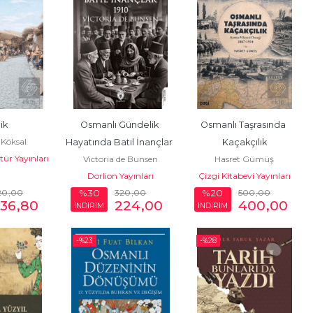
lik
Osmanlı Gündelik 
Osmanlı Taşrasında 
 Köksal
Hayatında Batıl İnançlar 
Kaçakçılık
tür Yayınları
Victoria de Bunsen
Hasret Gümüş
- 1910
Dorlion Yayınları
Çizgi Kitabevi Yayınları
20
,00
320
,00
500
,00
%30
%20
36
,80
224
,00
400
,00
İNDİRİM
İNDİRİM
-%
23
-%
28