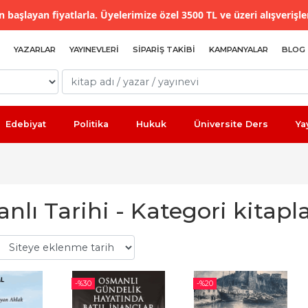
 başlayan fiyatlarla. Üyelerimize özel 3500 TL ve üzeri alışverişle
YAZARLAR
YAYINEVLERI
SIPARIŞ TAKIBI
KAMPANYALAR
BLOG
Edebiyat
Politika
Hukuk
Üniversite Ders
Ya
lı Tarihi - Kategori kitapla
-%
30
-%
20