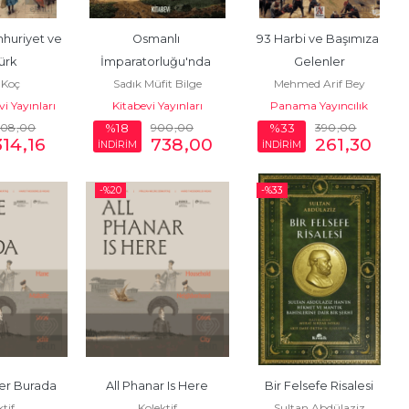
huriyet ve 
Osmanlı 
93 Harbi ve Başımıza 
ürk
İmparatorluğu'nda 
Gelenler
 Koç
Sadık Müfit Bilge
Mehmed Arif Bey
Kırsal Hayat, Tarım ve 
i Yayınları
Kitabevi Yayınları
Panama Yayıncılık
Ticaret (Araştırmalar)
408
,00
900
,00
390
,00
%18
%33
314
,16
738
,00
261
,30
İNDİRİM
İNDİRİM
-%
20
-%
33
er Burada
All Phanar Is Here
Bir Felsefe Risalesi
ktif
Kolektif
Sultan Abdülaziz