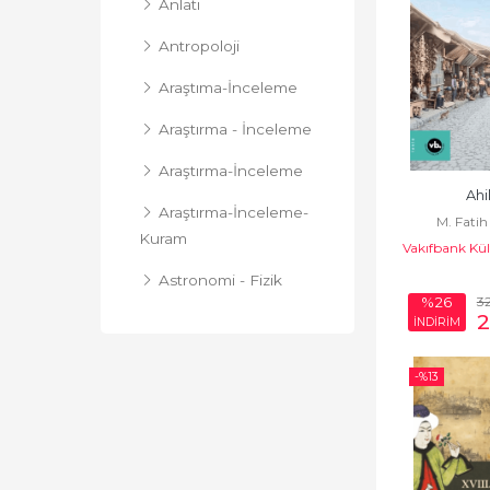
Anlatı
Antropoloji
Araştıma-İnceleme
Araştırma - İnceleme
Araştırma-İnceleme
Ahi
Araştırma-İnceleme-
M. Fatih
Kuram
Vakıfbank Kül
Astronomi - Fizik
3
%26
2
Bilim Tarihi
İNDİRİM
Biyografi-
-%
13
Otobiyografi
Cinsellik
Derleme