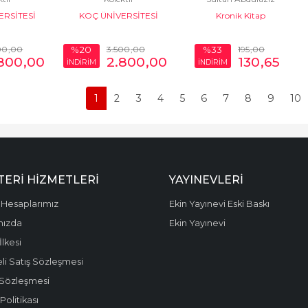
ERSİTESİ
KOÇ ÜNİVERSİTESİ
Kronik Kitap
LARI
YAYINLARI
00
,00
3.500
,00
195
,00
%20
%33
800
,00
2.800
,00
130
,65
İNDİRİM
İNDİRİM
1
2
3
4
5
6
7
8
9
10
ERI HIZMETLERI
YAYINEVLERI
Hesaplarımız
Ekin Yayınevi Eski Baskı
mızda
Ekin Yayınevi
 İlkesi
li Satış Sözleşmesi
 Sözleşmesi
olitikası