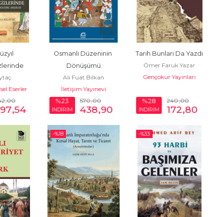
üzyıl 
Osmanlı Düzeninin 
Tarih Bunları Da Yazdı
Ömer Faruk Yazar
lerinde 
Dönüşümü
Gençokur Yayınları
Aytaç
Ali Fuat Bilkan
 Kültürel 
sel Eserler
İletişim Yayınevi
rlar
42
,00
570
,00
240
,00
%23
%28
297
,54
438
,90
172
,80
İNDİRİM
İNDİRİM
-%
18
-%
33