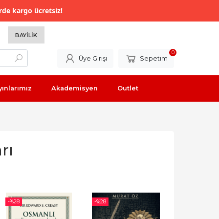
rde kargo ücretsiz!
BAYILIK
0
Üye Girişi
Sepetim
yınlarımız
Akademisyen
Outlet
rı
-%
28
-%
28