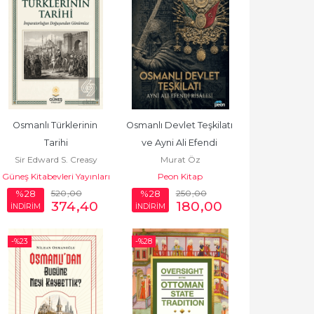
Osmanlı Türklerinin 
Osmanlı Devlet Teşkilatı 
Tarihi
ve Ayni Ali Efendi 
Sir Edward S. Creasy
Murat Öz
Risalesi
Güneş Kitabevleri Yayınları
Peon Kitap
520
,00
250
,00
%28
%28
374
,40
180
,00
İNDİRİM
İNDİRİM
-%
23
-%
28