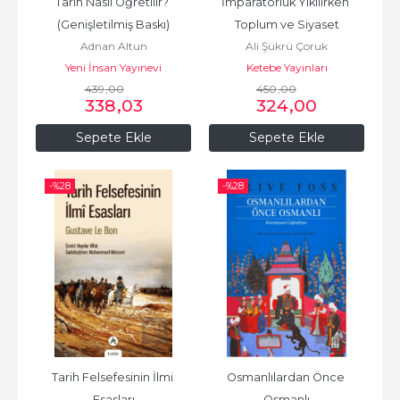
Tarih Nasıl Öğretilir? 
İmparatorluk Yıkılırken 
(Genişletilmiş Baskı)
Toplum ve Siyaset
Adnan Altun
Ali Şükrü Çoruk
Yeni İnsan Yayınevi
Ketebe Yayınları
439
,00
450
,00
338
,03
324
,00
Sepete Ekle
Sepete Ekle
-%
28
-%
28
Tarih Felsefesinin İlmi 
Osmanlılardan Önce 
Esasları
Osmanlı