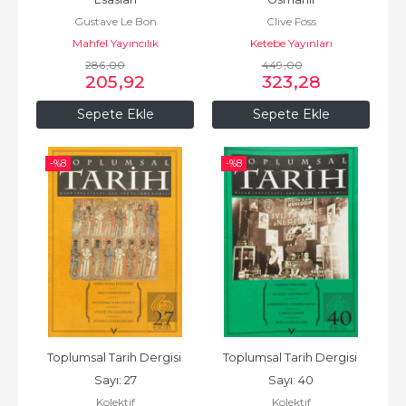
Gustave Le Bon
Clive Foss
Mahfel Yayıncılık
Ketebe Yayınları
286
,00
449
,00
205
,92
323
,28
Sepete Ekle
Sepete Ekle
-%
8
-%
8
Toplumsal Tarih Dergisi 
Toplumsal Tarih Dergisi 
Sayı: 27
Sayı: 40
Kolektif
Kolektif