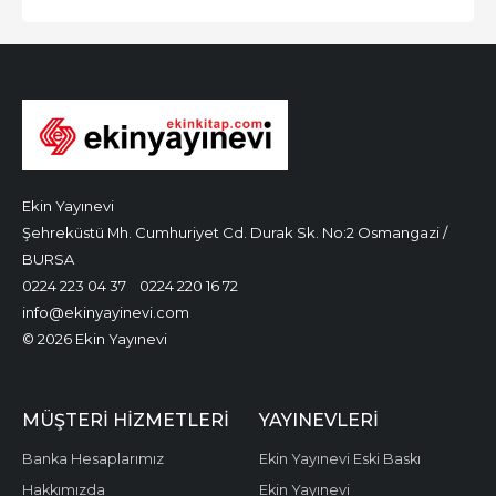
Ekin Yayınevi
Şehreküstü Mh. Cumhuriyet Cd. Durak Sk. No:2 Osmangazi /
BURSA
0224 223 04 37
0224 220 16 72
info@ekinyayinevi.com
© 2026 Ekin Yayınevi
MÜŞTERI HIZMETLERI
YAYINEVLERI
Banka Hesaplarımız
Ekin Yayınevi Eski Baskı
Hakkımızda
Ekin Yayınevi