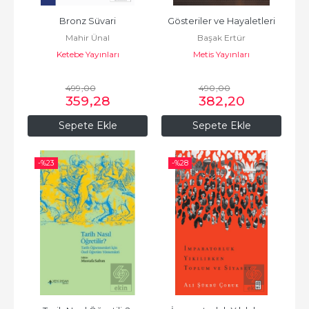
Bronz Süvari
Gösteriler ve Hayaletleri
Mahir Ünal
Başak Ertür
Ketebe Yayınları
Metis Yayınları
499
,00
490
,00
359
,28
382
,20
Sepete Ekle
Sepete Ekle
-%
23
-%
28