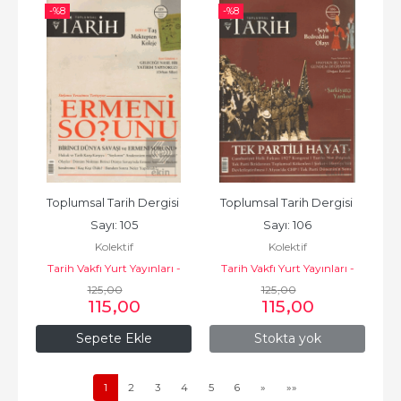
-%
8
-%
8
Toplumsal Tarih Dergisi 
Toplumsal Tarih Dergisi 
Sayı: 105
Sayı: 106
Kolektif
Kolektif
Tarih Vakfı Yurt Yayınları -
Tarih Vakfı Yurt Yayınları -
Toplumsal Tarih Dergisi
125
,00
Toplumsal Tarih Dergisi
125
,00
115
,00
115
,00
Sepete Ekle
Stokta yok
1
2
3
4
5
6
»
»»