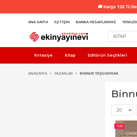
🚚
Kargo 120 TL'den
ANA SAYFA
İLETIŞIM
BANKA HESAPLARIMIZ
YENILER
Kırtasiye
Kitap
Editörün Seçtikleri
ANASAYFA
YAZARLAR
BINNUR YEŞILYAPRAK
Binnu
-%
18