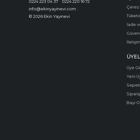
0224 223 04 37
0224 220 16 72
Çerez P
info@ekinyayinevi.com
Tüketic
© 2026 Ekin Yayınevi
İade v
Güvenli
İletişi
ÜYEL
Üye Gir
Yeni Ü
Sepet
Sipariş
Bayi O