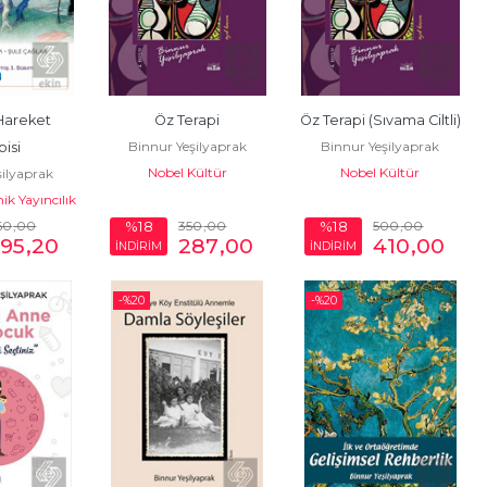
Hareket 
Öz Terapi
Öz Terapi (Sıvama Ciltli)
Binnur Yeşilyaprak
Binnur Yeşilyaprak
pisi
Nobel Kültür
Nobel Kültür
şilyaprak
k Yayıncılık
60
,00
350
,00
500
,00
%18
%18
95
,20
287
,00
410
,00
İNDİRİM
İNDİRİM
-%
20
-%
20