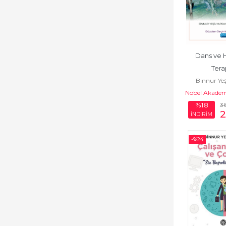
Dans ve 
Tera
Binnur Ye
Nobel Akademi
3
%18
2
İNDİRİM
-%
24