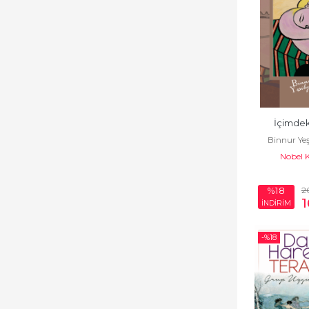
İçimdek
Binnur Ye
Nobel 
2
%18
1
İNDİRİM
-%
18