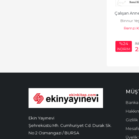
Çalışan Ann
Binnur Ye
Remzi K
3
%24
2
İNDİRİM
MÜŞT
Banka 
Hakkı
Ekin Yayınevi
Gizlilik
Şehreküstü Mh. Cumhuriyet Cd. Durak Sk.
Mesafe
No:2 Osmangazi / BURSA
Üyelik