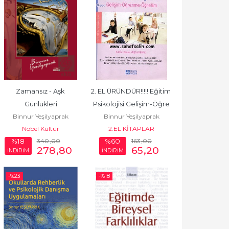
Zamansız - Aşk 
2. EL ÜRÜNDÜR!!!!! Eğitim 
Günlükleri
Psikolojisi Gelişim-Öğre
Binnur Yeşilyaprak
Binnur Yeşilyaprak
Nobel Kültür
2.EL KİTAPLAR
340
,00
163
,00
%18
%60
278
,80
65
,20
İNDİRİM
İNDİRİM
-%
23
-%
18