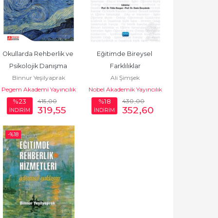
Okullarda Rehberlik ve 
Eğitimde Bireysel 
Psikolojik Danışma 
Farklılıklar
Binnur Yeşilyaprak
Ali Şimşek
Uygulama
Pegem Akademi Yayıncılık
Nobel Akademik Yayıncılık
415
,00
430
,00
%23
%18
319
,55
352
,60
İNDİRİM
İNDİRİM
-%
18