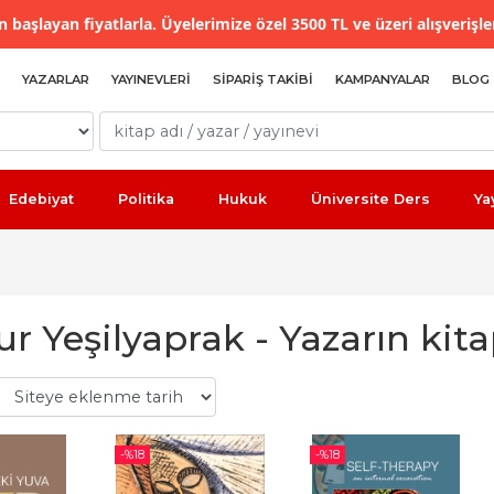
 başlayan fiyatlarla. Üyelerimize özel 3500 TL ve üzeri alışverişle
YAZARLAR
YAYINEVLERI
SIPARIŞ TAKIBI
KAMPANYALAR
BLOG
Edebiyat
Politika
Hukuk
Üniversite Ders
Ya
r Yeşilyaprak - Yazarın kita
-%
18
-%
18