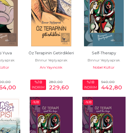
i Yuva
Öz Terapinin Getirdikleri
Self-Therapy
şilyaprak
Binnur Yeşilyaprak
Binnur Yeşilyaprak
Kültür
Anı Yayıncılık
Nobel Kültür
00
,00
280
,00
540
,00
%18
%18
64
,00
229
,60
442
,80
İNDİRİM
İNDİRİM
-%
18
-%
18