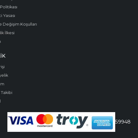
olitikası
i Yasası
e Değişim Koşulları
k İlkesi
m
IK
işi
yelik
im
 Takibi
l
59948