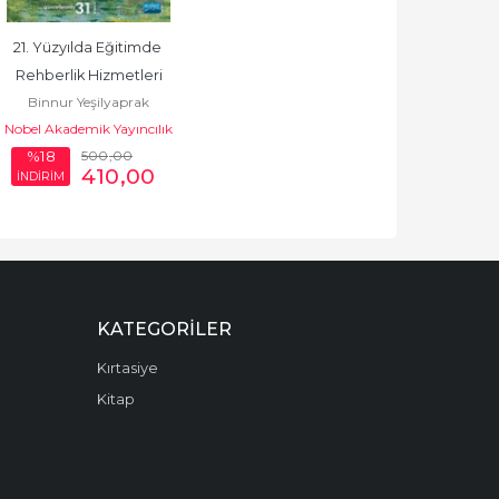
21. Yüzyılda Eğitimde 
Rehberlik Hizmetleri
Binnur Yeşilyaprak
Nobel Akademik Yayıncılık
500
,00
%18
410
,00
İNDİRİM
KATEGORILER
Kırtasiye
Kitap