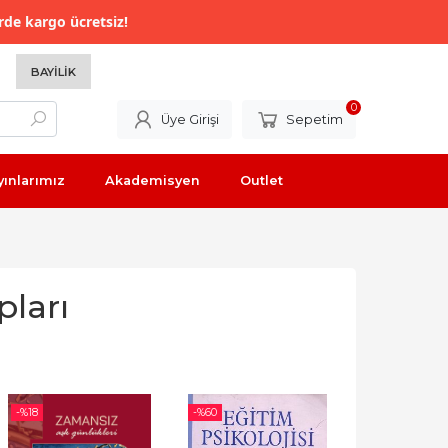
rde kargo ücretsiz!
BAYILIK
0
Üye Girişi
Sepetim
yınlarımız
Akademisyen
Outlet
pları
-%
18
-%
60