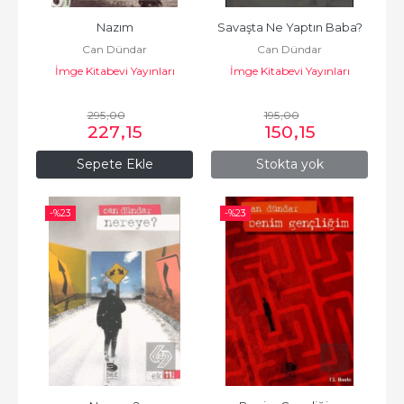
Nazım
Savaşta Ne Yaptın Baba?
Can Dündar
Can Dündar
İmge Kitabevi Yayınları
İmge Kitabevi Yayınları
295
,00
195
,00
227
,15
150
,15
Sepete Ekle
Stokta yok
-%
23
-%
23