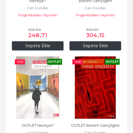
Nereye?
Benim Gençliğim
Can Dündar
Can Dündar
İmge Kitabevi Yayınları
İmge Kitabevi Yayınları
323
,00
395
,00
248
,71
304
,15
Sepete Ekle
Sepete Ekle
-%
50
-%
50
OUTLET Nereye?
OUTLET Benim Gençliğim
Can Dündar
Can Dündar