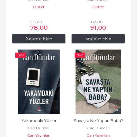
Outlet
Outlet
156
,00
182
,00
78
,00
91
,00
Sepete Ekle
Sepete Ekle
-%
33
-%
23
Yakamdaki Yüzler
Savaşta Ne Yaptın Baba?
Can Dündar
Can Dündar
Can Yayınları
Can Yayınları