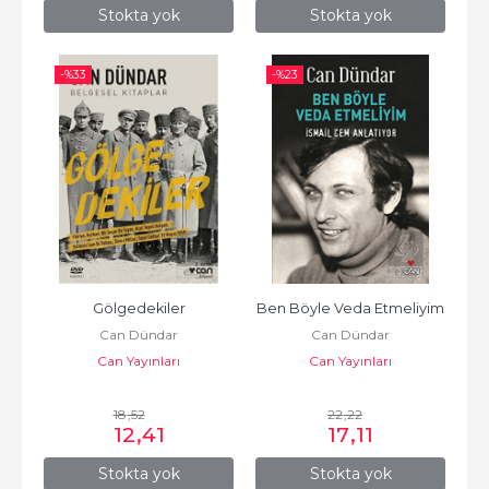
Stokta yok
Stokta yok
-%
33
-%
23
Gölgedekiler
Ben Böyle Veda Etmeliyim
Can Dündar
Can Dündar
Can Yayınları
Can Yayınları
18
,52
22
,22
12
,41
17
,11
Stokta yok
Stokta yok