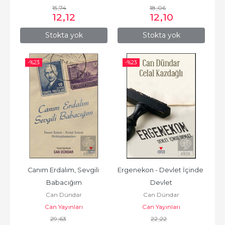
15
,74
18
,06
12
,12
12
,10
Stokta yok
Stokta yok
-%
23
-%
23
Canım Erdalım, Sevgili 
Ergenekon - Devlet İçinde 
Babacığım
Devlet
Can Dündar
Can Dündar
Can Yayınları
Can Yayınları
29
,63
22
,22