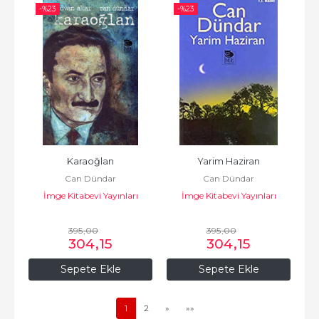
-%
23
-%
23
Karaoğlan
Yarim Haziran
Can Dündar
Can Dündar
İmge Kitabevi Yayınları
İmge Kitabevi Yayınları
395
,00
395
,00
304
,15
304
,15
Sepete Ekle
Sepete Ekle
1
2
»
»»