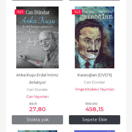
-%
23
-%
23
Anka Kuşu Erdal İnönü 
Karaoğlan (DVD'li)
Can Dündar
Anlatıyor
İmge Kitabevi Yayınları
Can Dündar
Can Yayınları
36
,11
595
,00
27
,80
458
,15
Stokta yok
Sepete Ekle