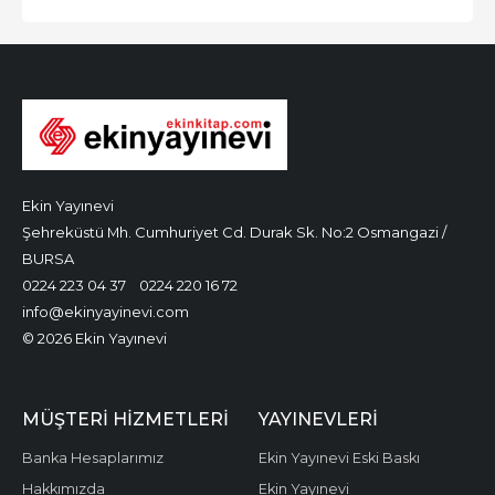
Ekin Yayınevi
Şehreküstü Mh. Cumhuriyet Cd. Durak Sk. No:2 Osmangazi /
BURSA
0224 223 04 37
0224 220 16 72
info@ekinyayinevi.com
© 2026 Ekin Yayınevi
MÜŞTERI HIZMETLERI
YAYINEVLERI
Banka Hesaplarımız
Ekin Yayınevi Eski Baskı
Hakkımızda
Ekin Yayınevi