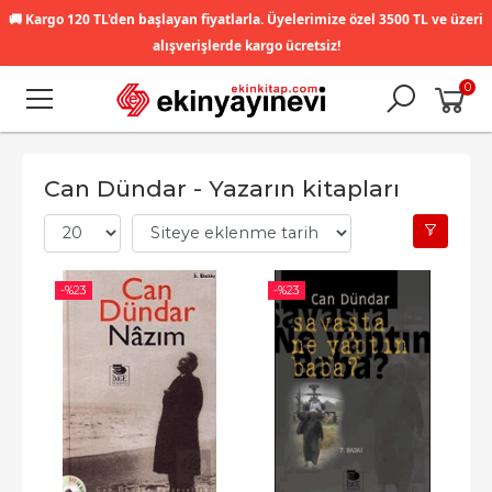
🚚
Kargo 120 TL'den başlayan fiyatlarla. Üyelerimize özel 3500 TL ve üzeri
alışverişlerde kargo ücretsiz!
0
Can Dündar - Yazarın kitapları
-%
23
-%
23