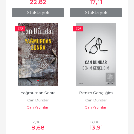
22
,82
17
,11
Stokta yok
Stokta yok
-%
33
-%
23
Yağmurdan Sonra
Benim Gençliğim
Can Dündar
Can Dündar
Can Yayınları
Can Yayınları
12
,96
18
,06
8
,68
13
,91