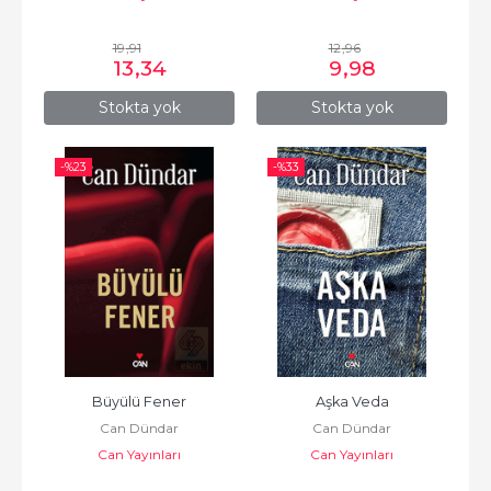
19
,91
12
,96
13
,34
9
,98
Stokta yok
Stokta yok
-%
23
-%
33
Büyülü Fener
Aşka Veda
Can Dündar
Can Dündar
Can Yayınları
Can Yayınları