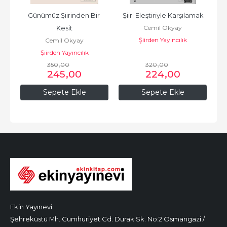
Günümüz Şiirinden Bir 
Şiiri Eleştiriyle Karşılamak
Cemil Okyay
Kesit
Şiirden Yayıncılık
Cemil Okyay
Şiirden Yayıncılık
350
,00
320
,00
245
,00
224
,00
Sepete Ekle
Sepete Ekle
Ekin Yayınevi
Şehreküstü Mh. Cumhuriyet Cd. Durak Sk. No:2 Osmangazi /