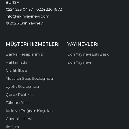
BURSA
0224 223 04 37
0224 220 16 72
info@ekinyayinevi.com
© 2026 Ekin Yayınevi
MÜŞTERI HIZMETLERI
YAYINEVLERI
Banka Hesaplarımız
Ekin Yayınevi Eski Baskı
Hakkımızda
Ekin Yayınevi
Gizlilik İlkesi
Mesafeli Satış Sözleşmesi
Üyelik Sözleşmesi
Çerez Politikası
Tüketici Yasası
İade ve Değişim Koşulları
Güvenlik İlkesi
İletişim