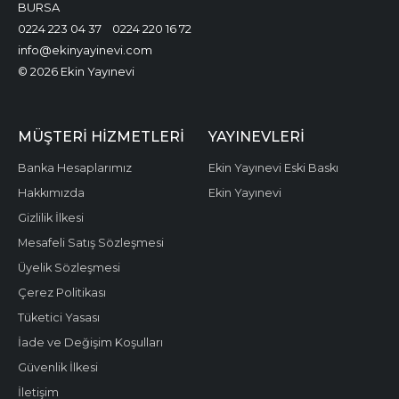
BURSA
0224 223 04 37
0224 220 16 72
info@ekinyayinevi.com
© 2026 Ekin Yayınevi
MÜŞTERI HIZMETLERI
YAYINEVLERI
Banka Hesaplarımız
Ekin Yayınevi Eski Baskı
Hakkımızda
Ekin Yayınevi
Gizlilik İlkesi
Mesafeli Satış Sözleşmesi
Üyelik Sözleşmesi
Çerez Politikası
Tüketici Yasası
İade ve Değişim Koşulları
Güvenlik İlkesi
İletişim