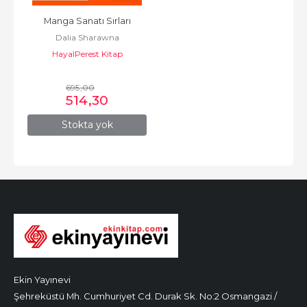
Manga Sanatı Sırları
Dalia Sharawna
HayalPerest Kitap
695
,00
514
,30
Stokta yok
Ekin Yayınevi
Şehreküstü Mh. Cumhuriyet Cd. Durak Sk. No:2 Osmangazi /