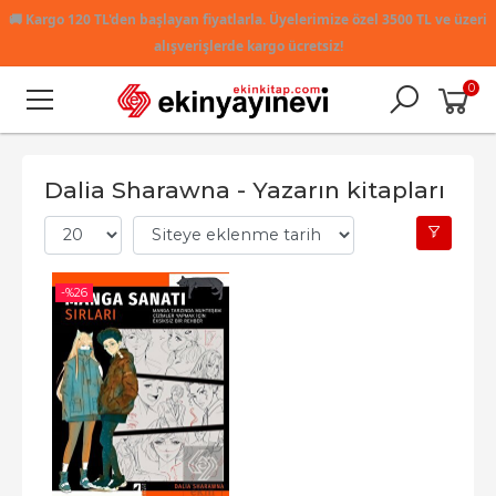
🚚
Kargo 120 TL'den başlayan fiyatlarla. Üyelerimize özel 3500 TL ve üzeri
alışverişlerde kargo ücretsiz!
0
Dalia Sharawna - Yazarın kitapları
-%
26