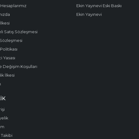
Hesaplarımız
Ekin Yayınevi Eski Baskı
mızda
Ekin Yayınevi
 İlkesi
li Satış Sözleşmesi
 Sözleşmesi
olitikası
i Yasası
e Değişim Koşulları
k İlkesi
m
IK
işi
yelik
im
 Takibi