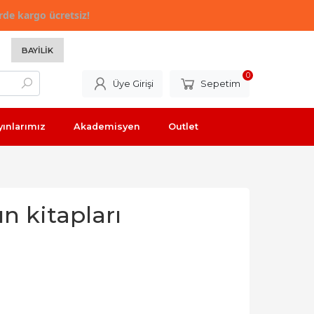
rde kargo ücretsiz!
BAYILIK
0
Üye Girişi
Sepetim
yınlarımız
Akademisyen
Outlet
 kitapları