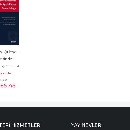
ılığı İnşaat 
esinde 
uş Gülbenk
n Ayıplı 
yıncılık
n...
35
,00
465
,45
ERI HIZMETLERI
YAYINEVLERI