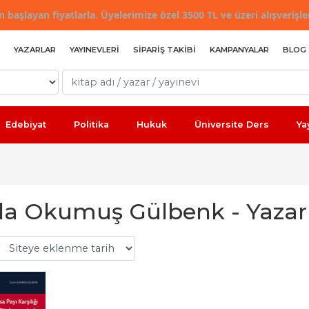
 başlayan fiyatlarla. Üyelerimize özel 3500 TL ve üzeri alışverişle
YAZARLAR
YAYINEVLERI
SIPARIŞ TAKIBI
KAMPANYALAR
BLOG
Edebiyat
Politika
Hukuk
Üniversite Ders
Ya
a Okumuş Gülbenk - Yazarın