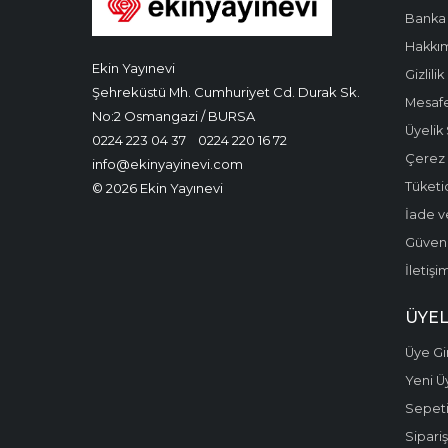
Banka 
Hakkı
Ekin Yayınevi
Gizlilik
Şehreküstü Mh. Cumhuriyet Cd. Durak Sk.
Mesafe
No:2 Osmangazi / BURSA
Üyelik
0224 223 04 37
0224 220 16 72
Çerez P
info@ekinyayinevi.com
Tüketic
© 2026 Ekin Yayınevi
İade v
Güvenli
İletişi
ÜYEL
Üye Gir
Yeni Ü
Sepet
Sipariş