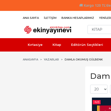
🚚
Kargo 120 TL'den
ANA SAYFA
İLETIŞIM
BANKA HESAPLARIMIZ
YENILER
Kırtasiye
Kitap
Editörün Seçtikleri
ANASAYFA
YAZARLAR
DAMLA OKUMUŞ GÜLBENK
Daml
-%
13