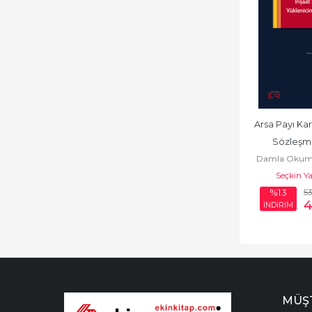
Arsa Payı Karş
Sözleşm
Damla Okum
Yüklenicini
Seçkin Ya
İfada
5
%13
İNDİRİM
MÜŞT