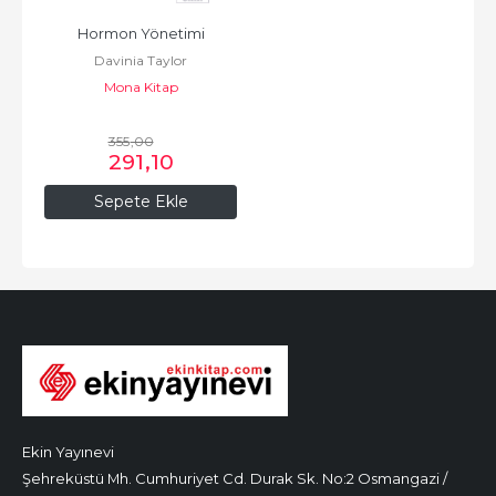
Hormon Yönetimi
Davinia Taylor
Mona Kitap
355
,00
291
,10
Sepete Ekle
Ekin Yayınevi
Şehreküstü Mh. Cumhuriyet Cd. Durak Sk. No:2 Osmangazi /