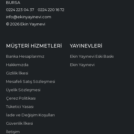
BURSA
0224 223 04 37
0224 220 16 72
info@ekinyayinevi.com
© 2026 Ekin Yayınevi
MÜŞTERI HIZMETLERI
YAYINEVLERI
Banka Hesaplarımız
Ekin Yayınevi Eski Baskı
Hakkımızda
Ekin Yayınevi
Gizlilik İlkesi
Mesafeli Satış Sözleşmesi
Üyelik Sözleşmesi
Çerez Politikası
Tüketici Yasası
İade ve Değişim Koşulları
Güvenlik İlkesi
İletişim