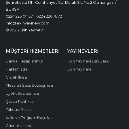
Şehreküstü Mh. Cumhuriyet Cd. Durak Sk. No:2 Osmangazi /
BURSA
0224 223 04 37
0224 220 16 72
info@ekinyayinevi.com
© 2026 Ekin Yayınevi
MÜŞTERI HIZMETLERI
YAYINEVLERI
Banka Hesaplarımız
Ekin Yayınevi Eski Baskı
Hakkımızda
Ekin Yayınevi
Gizlilik İlkesi
Mesafeli Satış Sözleşmesi
Üyelik Sözleşmesi
Çerez Politikası
Tüketici Yasası
İade ve Değişim Koşulları
Güvenlik İlkesi