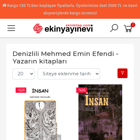
🚚
Kargo 120 TL'den başlayan fiyatlarla. Üyelerimize özel 3500 TL ve üzeri
alışverişlerde kargo ücretsiz!
0
Denizlili Mehmed Emin Efendi -
Yazarın kitapları
-%
26
-%
26