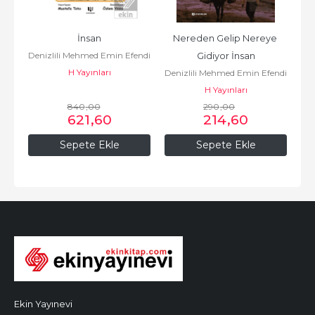
İnsan
Nereden Gelip Nereye 
Denizlili Mehmed Emin Efendi
Gidiyor İnsan
H Yayınları
Denizlili Mehmed Emin Efendi
H Yayınları
840
,00
290
,00
621
,60
214
,60
Sepete Ekle
Sepete Ekle
Ekin Yayınevi