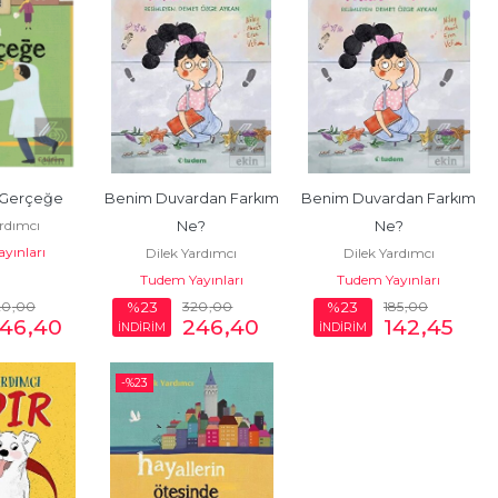
 Gerçeğe
Benim Duvardan Farkım 
Benim Duvardan Farkım 
ardımcı
Ne?
Ne?
yınları
Dilek Yardımcı
Dilek Yardımcı
Tudem Yayınları
Tudem Yayınları
20
,00
320
,00
185
,00
%23
%23
46
,40
246
,40
142
,45
İNDİRİM
İNDİRİM
-%
23