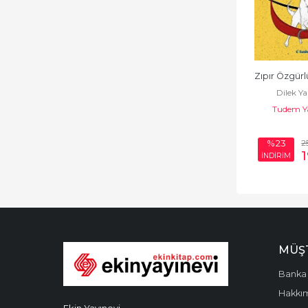
Zıpır Özgür
Dilek Y
Tudem Ya
2
%23
İNDİRİM
MÜŞT
Banka 
Hakkı
Ekin Yayınevi