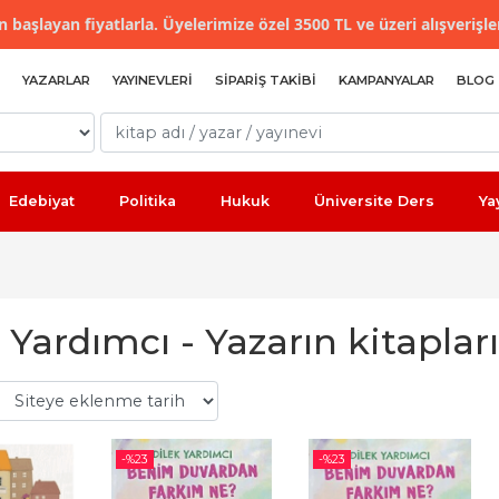
 başlayan fiyatlarla. Üyelerimize özel 3500 TL ve üzeri alışverişle
YAZARLAR
YAYINEVLERI
SIPARIŞ TAKIBI
KAMPANYALAR
BLOG
Edebiyat
Politika
Hukuk
Üniversite Ders
Ya
 Yardımcı - Yazarın kitapları
-%
23
-%
23