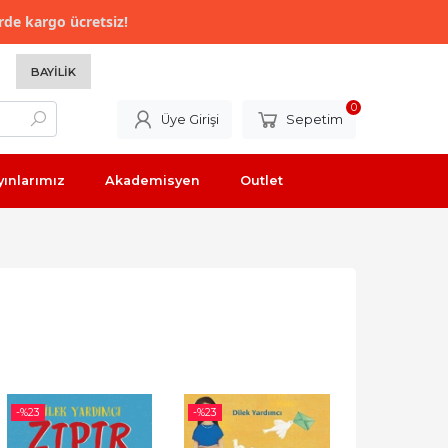
rde kargo ücretsiz!
BAYILIK
0
Üye Girişi
Sepetim
yınlarımız
Akademisyen
Outlet
-%
23
-%
23