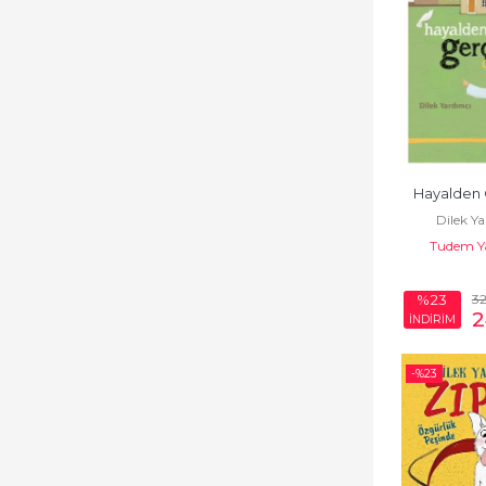
Hayalden
Dilek Y
Tudem Ya
3
%23
2
İNDİRİM
-%
23