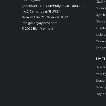
Gizlilik
Şehreküstü Mh. Cumhuriyet Cd. Durak Sk.
Mesafe
No:2 Osmangazi / BURSA
Üyelik
0224 223 04 37
0224 220 16 72
Çerez P
info@ekinyayinevi.com
Tüketic
© 2026 Ekin Yayınevi
İade v
Güvenli
İletişi
ÜYEL
Üye Gir
Yeni Ü
Sepet
Sipariş
Bayi O