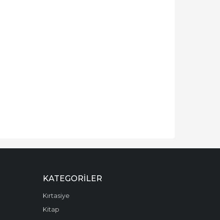
KATEGORILER
Kırtasiye
Kitap