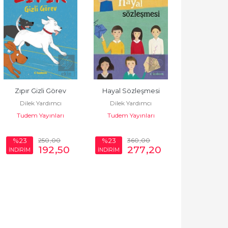
Zıpır Gizli Görev
Hayal Sözleşmesi
Dilek Yardımcı
Dilek Yardımcı
Tudem Yayınları
Tudem Yayınları
250
,00
360
,00
%23
%23
192
,50
277
,20
İNDİRİM
İNDİRİM