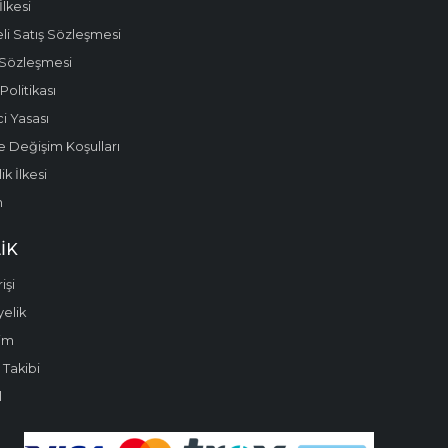
 İlkesi
li Satış Sözleşmesi
 Sözleşmesi
olitikası
i Yasası
e Değişim Koşulları
k İlkesi
m
IK
işi
yelik
im
 Takibi
l