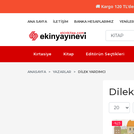
🚚
Kargo 120 TL'den
ANA SAYFA
İLETIŞIM
BANKA HESAPLARIMIZ
YENILER
Kırtasiye
Kitap
Editörün Seçtikleri
ANASAYFA
YAZARLAR
DILEK YARDIMCI
Dilek
-%
23