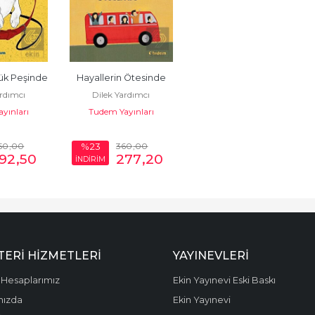
lük Peşinde
Hayallerin Ötesinde
ardımcı
Dilek Yardımcı
yınları
Tudem Yayınları
50
,00
360
,00
%23
192
,50
277
,20
İNDİRİM
ERI HIZMETLERI
YAYINEVLERI
Hesaplarımız
Ekin Yayınevi Eski Baskı
mızda
Ekin Yayınevi