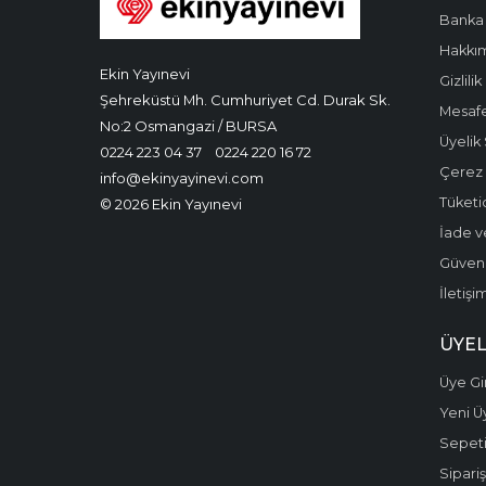
Banka 
Hakkı
Ekin Yayınevi
Gizlilik
Şehreküstü Mh. Cumhuriyet Cd. Durak Sk.
Mesafe
No:2 Osmangazi / BURSA
Üyelik
0224 223 04 37
0224 220 16 72
Çerez P
info@ekinyayinevi.com
Tüketic
© 2026 Ekin Yayınevi
İade v
Güvenli
İletişi
ÜYEL
Üye Gir
Yeni Ü
Sepet
Sipariş