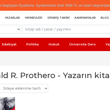
 başlayan fiyatlarla. Üyelerimize özel 3500 TL ve üzeri alışverişle
YAZARLAR
YAYINEVLERI
SIPARIŞ TAKIBI
KAMPANYALAR
BLOG
Edebiyat
Politika
Hukuk
Üniversite Ders
Ya
d R. Prothero - Yazarın kita