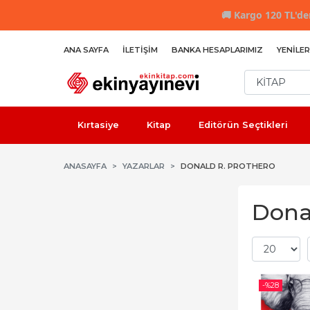
🚚
Kargo 120 TL'den
ANA SAYFA
İLETIŞIM
BANKA HESAPLARIMIZ
YENILER
Kırtasiye
Kitap
Editörün Seçtikleri
ANASAYFA
YAZARLAR
DONALD R. PROTHERO
Donal
-%
28