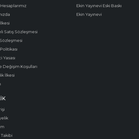
Hesaplarımız
Ekin Yayınevi Eski Baskı
mızda
Ekin Yayınevi
 İlkesi
li Satış Sözleşmesi
 Sözleşmesi
olitikası
i Yasası
e Değişim Koşulları
k İlkesi
m
IK
işi
yelik
im
 Takibi