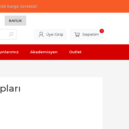
rde kargo ücretsiz!
BAYILIK
0
Üye Girişi
Sepetim
yınlarımız
Akademisyen
Outlet
pları