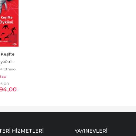
Keşifte 
yküsü - 
 Prothero
, Kâşif
itap
25
,00
94
,00
ERI HIZMETLERI
YAYINEVLERI