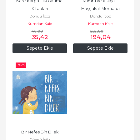
Kare Karga - İlk Okuma 
Kumru ve Kikiça - 
Kitapları
Hoşçakal, Merhaba
Döndü İçöz
Döndü İçöz
Kumdan Kale
Kumdan Kale
46
,00
252
,00
35
,42
194
,04
Sepete Ekle
Sepete Ekle
-%
23
Bir Nefes Bin Dilek
Döndü İçöz