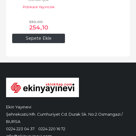
Pötikare Yayıncılık
330
,00
254
,10
Sepete Ekle
Ekin Yayınevi
Şehreküstü Mh. Cumhuriyet Cd. Durak Sk. No:2 Osmangazi /
BURSA
0224 223 04 37
0224 220 16 72