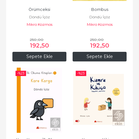
Örümceksi
Bombus
Döndü İçöz
Döndü İçöz
Mikro Kozmos
Mikro Kozmos
250
,00
250
,00
192
,50
192
,50
Sepete Ekle
Sepete Ekle
-%
23
-%
23