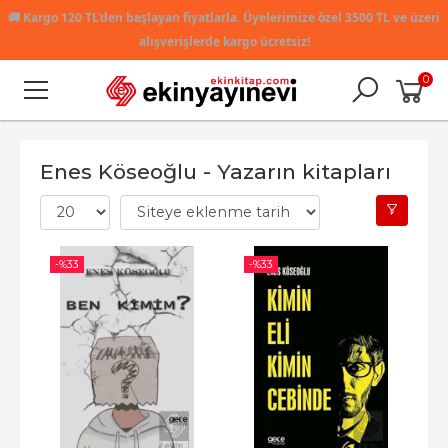
🚚
Kargo 120 TL'den başlayan fiyatlarla. Üyelerimize özel 3500 TL ve üzeri
alışverişlerde kargo ücretsiz!
0
Enes Köseoğlu - Yazarın kitapları
-%
33
-%
33