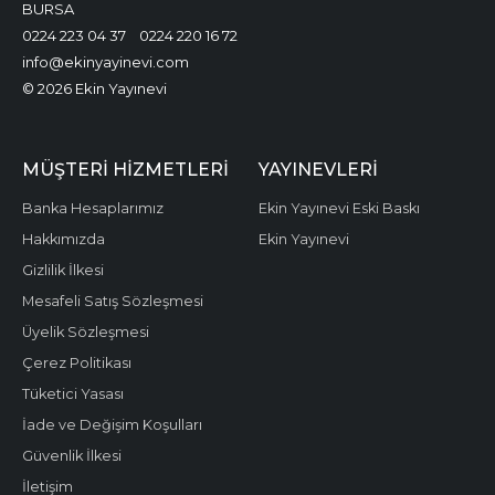
BURSA
0224 223 04 37
0224 220 16 72
info@ekinyayinevi.com
© 2026 Ekin Yayınevi
MÜŞTERI HIZMETLERI
YAYINEVLERI
Banka Hesaplarımız
Ekin Yayınevi Eski Baskı
Hakkımızda
Ekin Yayınevi
Gizlilik İlkesi
Mesafeli Satış Sözleşmesi
Üyelik Sözleşmesi
Çerez Politikası
Tüketici Yasası
İade ve Değişim Koşulları
Güvenlik İlkesi
İletişim