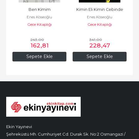
Ben Kimim
Kimin Eli Kimin Cebinde
Enes Köseoğlu
Enes Köseoğlu
Gece Kitaplığı
Gece Kitaplığı
243
,00
341
,00
162
,81
228
,47
Sepete Ekle
Sepete Ekle
Ekin Yayınevi
Şehreküstü Mh. Cumhuriyet Cd. Durak Sk. No:2 Osmangazi /