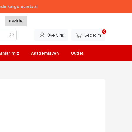
rde kargo ücretsiz!
BAYILIK
0
Üye Girişi
Sepetim
yınlarımız
Akademisyen
Outlet