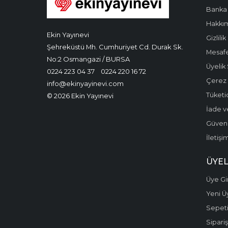
Banka 
Hakkı
Ekin Yayınevi
Gizlilik
Şehreküstü Mh. Cumhuriyet Cd. Durak Sk.
Mesafe
No:2 Osmangazi / BURSA
Üyelik
0224 223 04 37
0224 220 16 72
Çerez P
info@ekinyayinevi.com
Tüketic
© 2026 Ekin Yayınevi
İade v
Güvenli
İletişi
ÜYEL
Üye Gir
Yeni Ü
Sepet
Sipariş