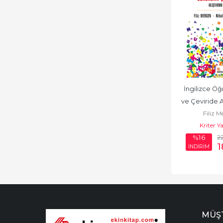
İngilizce Öğ
ve Çeviride A
Filiz 
Sözdizimsel 
Kriter Y
2
%16
1
İNDİRİM
MÜŞT