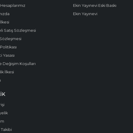
Hesaplarımız
Ekin Yayınevi Eski Baskı
mızda
Ekin Yayınevi
 İlkesi
li Satış Sözleşmesi
 Sözleşmesi
olitikası
i Yasası
e Değişim Koşulları
k İlkesi
m
IK
işi
yelik
im
 Takibi