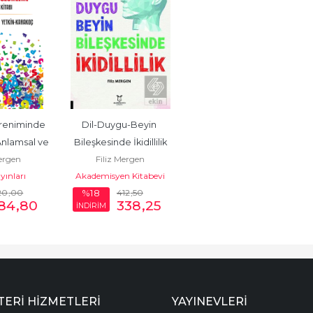
reniminde 
Dil-Duygu-Beyin 
nlamsal ve 
Bileşkesinde İkidillilik
Mergen
Filiz Mergen
Sorunları...
ayınları
Akademisyen Kitabevi
20
,00
412
,50
%18
84
,80
338
,25
İNDİRİM
ERI HIZMETLERI
YAYINEVLERI