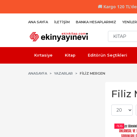
🚚
Kargo 120 TL'den
ANA SAYFA
İLETIŞIM
BANKA HESAPLARIMIZ
YENILER
Kırtasiye
Kitap
Editörün Seçtikleri
ANASAYFA
YAZARLAR
FILIZ MERGEN
Filiz
-%
16