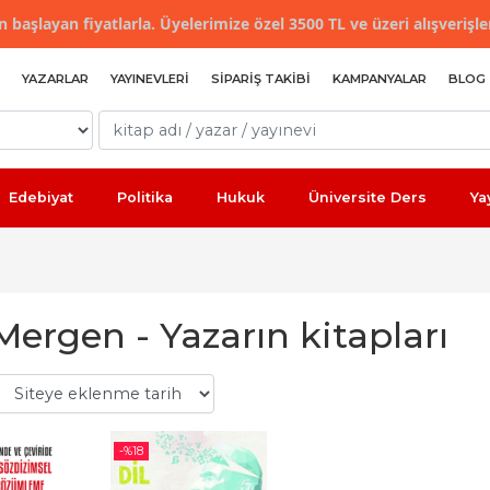
 başlayan fiyatlarla. Üyelerimize özel 3500 TL ve üzeri alışverişle
YAZARLAR
YAYINEVLERI
SIPARIŞ TAKIBI
KAMPANYALAR
BLOG
Edebiyat
Politika
Hukuk
Üniversite Ders
Ya
 Mergen - Yazarın kitapları
-%
18