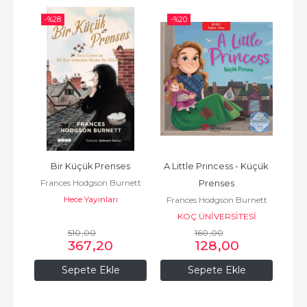
-%
28
-%
20
-%
Bir Küçük Prenses
A Little Princess - Küçük 
nett
Frances Hodgson Burnett
Fra
Prenses
Hece Yayınları
Frances Hodgson Burnett
KOÇ ÜNİVERSİTESİ
510
,00
160
YAYINLARI
,00
367
,20
128
,00
Sepete Ekle
Sepete Ekle