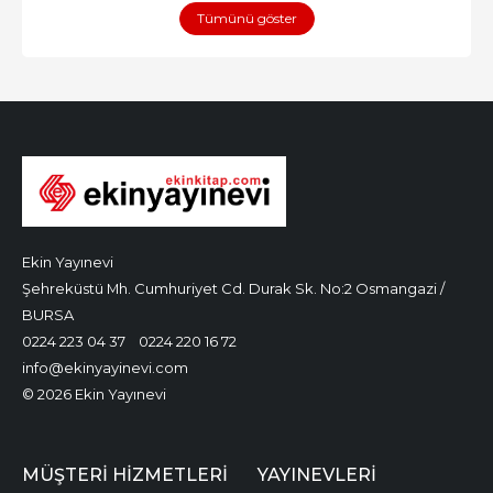
Tümünü göster
Ekin Yayınevi
Şehreküstü Mh. Cumhuriyet Cd. Durak Sk. No:2 Osmangazi /
BURSA
0224 223 04 37
0224 220 16 72
info@ekinyayinevi.com
© 2026 Ekin Yayınevi
MÜŞTERI HIZMETLERI
YAYINEVLERI