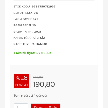
STOK KODU:
9789750712937
BOYUT:
12,5X19,5
SAYFA SAYISI:
379
BASKI SAYISI:
10
BASIM TARIHI:
2021
KAPAK TÜRÜ:
CILTSIZ
KAĞIT TÜRÜ:
2. HAMUR
Taksitli fiyat: 3 x
68
,69
%28
265
,00
190
,80
INDIRIMLI
Temin süresi 4 gündür.
Sepete Ekle