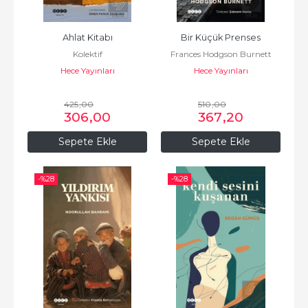
Ahlat Kitabı
Bir Küçük Prenses
Kolektif
Frances Hodgson Burnett
Hece Yayınları
Hece Yayınları
425
,00
510
,00
306
,00
367
,20
Sepete Ekle
Sepete Ekle
-%
28
-%
28