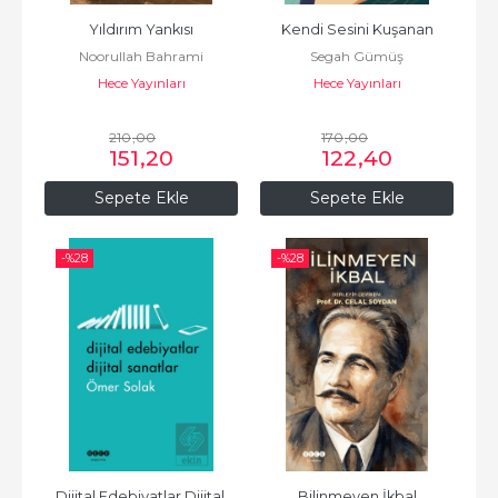
Yıldırım Yankısı
Kendi Sesini Kuşanan
Noorullah Bahrami
Segah Gümüş
Hece Yayınları
Hece Yayınları
210
,00
170
,00
151
,20
122
,40
Sepete Ekle
Sepete Ekle
-%
28
-%
28
Dijital Edebiyatlar Dijital 
Bilinmeyen İkbal