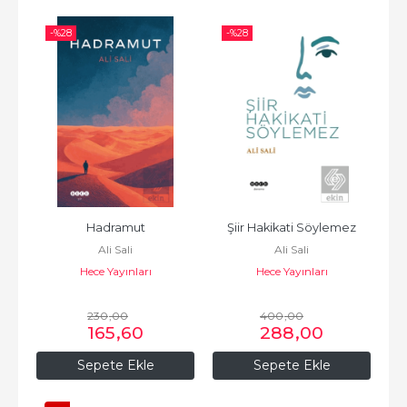
-%
28
-%
28
Hadramut
Şiir Hakikati Söylemez
Ali Sali
Ali Sali
Hece Yayınları
Hece Yayınları
230
,00
400
,00
165
,60
288
,00
Sepete Ekle
Sepete Ekle