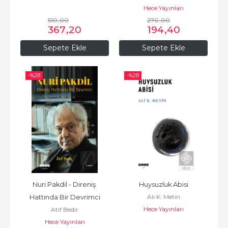
Hece Yayınları
510
,00
270
,00
367
,20
194
,40
Sepete Ekle
Sepete Ekle
-%
28
-%
28
Nuri Pakdil - Direniş 
Huysuzluk Abisi
Ali K. Metin
Hattında Bir Devrimci
Hece Yayınları
Atıf Bedir
Hece Yayınları