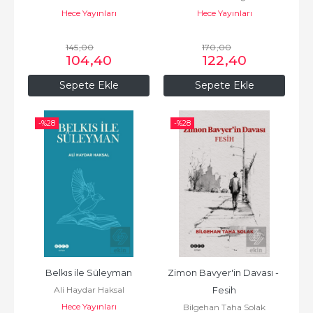
Hece Yayınları
Hece Yayınları
145
,00
170
,00
104
,40
122
,40
Sepete Ekle
Sepete Ekle
-%
28
-%
28
Belkıs ile Süleyman
Zimon Bavyer'in Davası - 
Ali Haydar Haksal
Fesih
Hece Yayınları
Bilgehan Taha Solak