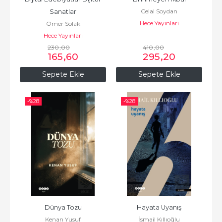
Celal Soydan
Sanatlar
Hece Yayınları
Ömer Solak
Hece Yayınları
230
,00
410
,00
165
,60
295
,20
Sepete Ekle
Sepete Ekle
-%
28
-%
28
Dünya Tozu
Hayata Uyanış
Kenan Yusuf
İsmail Kıllıoğlu