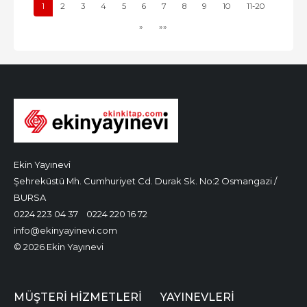
1
2
3
4
5
6
7
8
9
10
11-20
»
»»
Ekin Yayınevi
Şehreküstü Mh. Cumhuriyet Cd. Durak Sk. No:2 Osmangazi /
BURSA
0224 223 04 37
0224 220 16 72
info@ekinyayinevi.com
© 2026 Ekin Yayınevi
MÜŞTERI HIZMETLERI
YAYINEVLERI