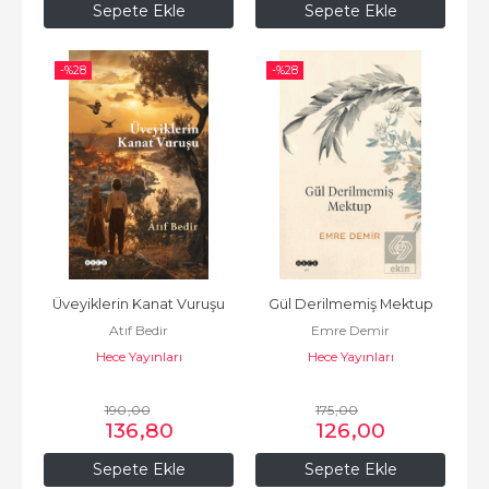
Sepete Ekle
Sepete Ekle
-%
28
-%
28
Üveyiklerin Kanat Vuruşu
Gül Derilmemiş Mektup
Atıf Bedir
Emre Demir
Hece Yayınları
Hece Yayınları
190
,00
175
,00
136
,80
126
,00
Sepete Ekle
Sepete Ekle