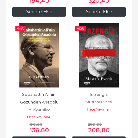
194
,40
320
,40
Sepete Ekle
Sepete Ekle
-%
28
-%
28
Sebahattin Alinin 
Erzengiz
Mustafa Everdi
Gözünden Anadolu
Hece Yayınları
H. Kyamilev
Hece Yayınları
190
,00
290
,00
136
,80
208
,80