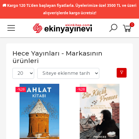
🚚
Kargo 120 TL'den başlayan fiyatlarla. Üyelerimize özel 3500 TL ve üzeri
alışverişlerde kargo ücretsiz!
0
Hece Yayınları - Markasının
ürünleri
-%
28
-%
28