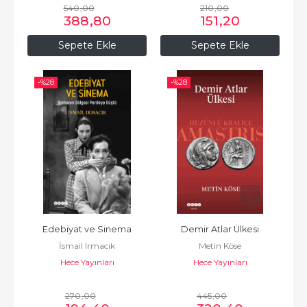
540
,00
210
,00
388
,80
151
,20
Sepete Ekle
Sepete Ekle
-%
28
-%
28
Edebiyat ve Sinema
Demir Atlar Ülkesi
İsmail Irmacık
Metin Köse
Hece Yayınları
Hece Yayınları
270
,00
445
,00