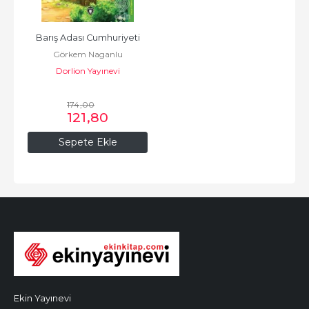
Barış Adası Cumhuriyeti
Görkem Naganlu
Dorlion Yayınevi
174
,00
121
,80
Sepete Ekle
Ekin Yayınevi