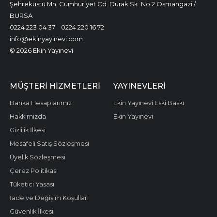
Şehreküstü Mh. Cumhuriyet Cd. Durak Sk. No:2 Osmangazi /
BURSA
0224 223 04 37
0224 220 16 72
info@ekinyayinevi.com
© 2026 Ekin Yayınevi
MÜŞTERI HIZMETLERI
YAYINEVLERI
Banka Hesaplarımız
Ekin Yayınevi Eski Baskı
Hakkımızda
Ekin Yayınevi
Gizlilik İlkesi
Mesafeli Satış Sözleşmesi
Üyelik Sözleşmesi
Çerez Politikası
Tüketici Yasası
İade ve Değişim Koşulları
Güvenlik İlkesi