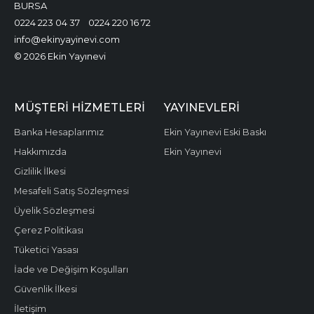
BURSA
0224 223 04 37
0224 220 16 72
info@ekinyayinevi.com
© 2026 Ekin Yayınevi
MÜŞTERI HIZMETLERI
YAYINEVLERI
Banka Hesaplarımız
Ekin Yayınevi Eski Baskı
Hakkımızda
Ekin Yayınevi
Gizlilik İlkesi
Mesafeli Satış Sözleşmesi
Üyelik Sözleşmesi
Çerez Politikası
Tüketici Yasası
İade ve Değişim Koşulları
Güvenlik İlkesi
İletişim