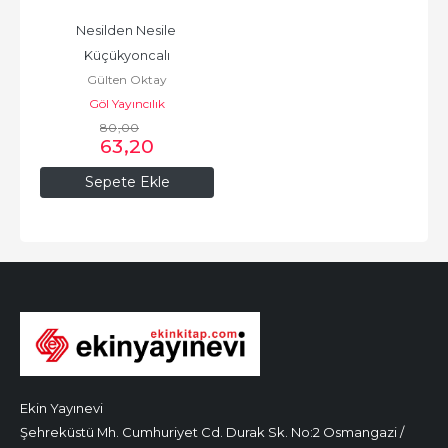
Nesilden Nesile 
Küçükyoncalı
Gülten Oktay
Göl Yayıncılık
80
,00
63
,20
Sepete Ekle
Ekin Yayınevi
Şehreküstü Mh. Cumhuriyet Cd. Durak Sk. No:2 Osmangazi /