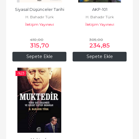
Siyasal Düşünceler Tarihi
AKP-101
H. Bahadır Türk
H. Bahadır Türk
İletişim Yayınevi
İletişim Yayınevi
410
,00
305
,00
315
,70
234
,85
Sepete Ekle
Sepete Ekle
-%
23