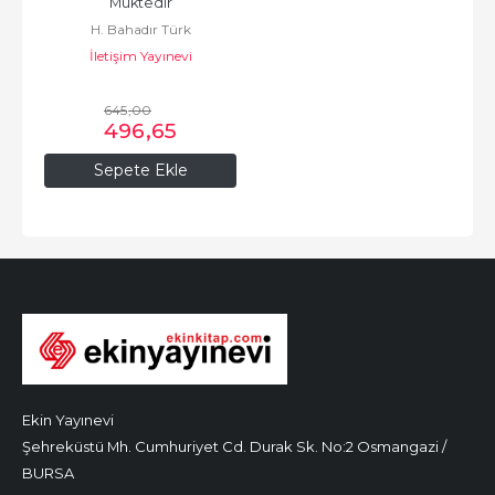
Muktedir
H. Bahadır Türk
İletişim Yayınevi
645
,00
496
,65
Sepete Ekle
Ekin Yayınevi
Şehreküstü Mh. Cumhuriyet Cd. Durak Sk. No:2 Osmangazi /
BURSA