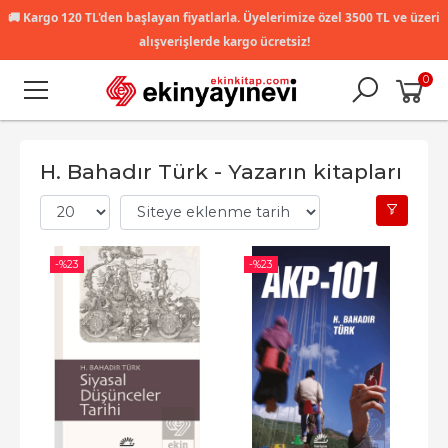
🚚
Kargo 120 TL'den başlayan fiyatlarla. Üyelerimize özel 3500 TL ve üzeri
alışverişlerde kargo ücretsiz!
0
H. Bahadır Türk - Yazarın kitapları
-%
23
-%
23