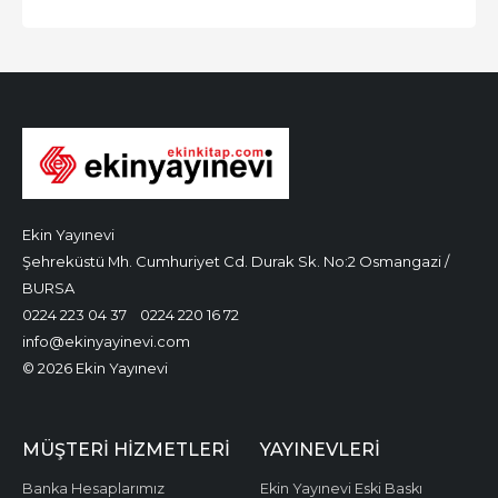
Ekin Yayınevi
Şehreküstü Mh. Cumhuriyet Cd. Durak Sk. No:2 Osmangazi /
BURSA
0224 223 04 37
0224 220 16 72
info@ekinyayinevi.com
© 2026 Ekin Yayınevi
MÜŞTERI HIZMETLERI
YAYINEVLERI
Banka Hesaplarımız
Ekin Yayınevi Eski Baskı