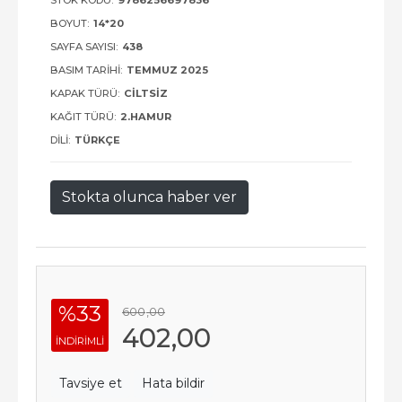
STOK KODU:
9786256697836
BOYUT:
14*20
SAYFA SAYISI:
438
BASIM TARIHI:
TEMMUZ 2025
KAPAK TÜRÜ:
CILTSIZ
KAĞIT TÜRÜ:
2.HAMUR
DILI:
TÜRKÇE
Stokta olunca haber ver
%33
600
,00
402
,00
INDIRIMLI
Tavsiye et
Hata bildir