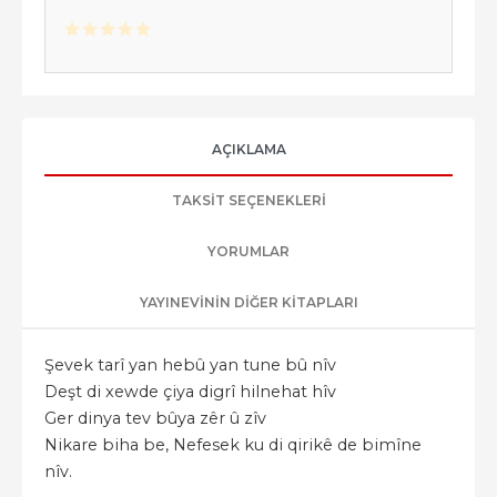
AÇIKLAMA
TAKSIT SEÇENEKLERI
YORUMLAR
YAYINEVININ DIĞER KITAPLARI
Şevek tarî yan hebû yan tune bû nîv
Deşt di xewde çiya digrî hilnehat hîv
Ger dinya tev bûya zêr û zîv
Nikare biha be, Nefesek ku di qirikê de bimîne
nîv.