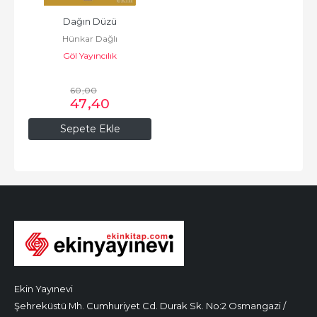
Dağın Düzü
Hünkar Dağlı
Göl Yayıncılık
60
,00
47
,40
Sepete Ekle
Ekin Yayınevi
Şehreküstü Mh. Cumhuriyet Cd. Durak Sk. No:2 Osmangazi /