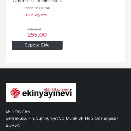
Girişimcilik / İbrahim Durak
İbrahim Durak
Ekin Yayınevi
300
,00
255
,00
Sepete Ekle
Ekin Yayınevi
Şehreküstü Mh. Cumhuriyet Cd. Durak Sk. No:2 Osmangazi /
BURSA