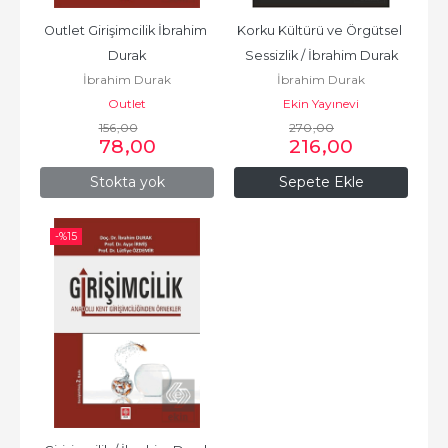
Outlet Girişimcilik İbrahim 
Korku Kültürü ve Örgütsel 
Durak
Sessizlik / İbrahim Durak
İbrahim Durak
İbrahim Durak
Outlet
Ekin Yayınevi
156
,00
270
,00
78
,00
216
,00
Stokta yok
Sepete Ekle
-%
15