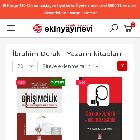
🚚
Kargo 120 TL'den başlayan fiyatlarla. Üyelerimize özel 3500 TL ve üzeri
alışverişlerde kargo ücretsiz!
0
İbrahim Durak - Yazarın kitapları
-%
50
-%
20