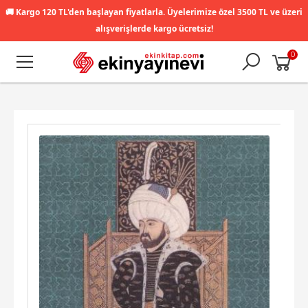
🚚
Kargo 120 TL'den başlayan fiyatlarla. Üyelerimize özel 3500 TL ve üzeri
alışverişlerde kargo ücretsiz!
0