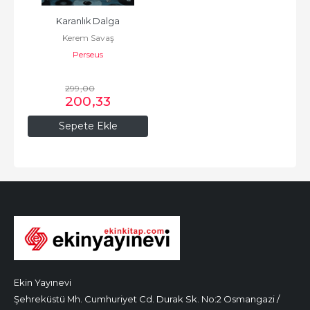
Karanlık Dalga
Kerem Savaş
Perseus
299
,00
200
,33
Sepete Ekle
Ekin Yayınevi
Şehreküstü Mh. Cumhuriyet Cd. Durak Sk. No:2 Osmangazi /