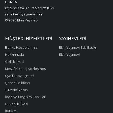
BURSA
0224 223 04 37
0224 220 16 72
info@ekinyayinevi.com
© 2026 Ekin Yayınevi
MÜŞTERI HIZMETLERI
YAYINEVLERI
Banka Hesaplarımız
Ekin Yayınevi Eski Baskı
Hakkımızda
Ekin Yayınevi
Gizlilik İlkesi
Mesafeli Satış Sözleşmesi
Üyelik Sözleşmesi
Çerez Politikası
Tüketici Yasası
İade ve Değişim Koşulları
Güvenlik İlkesi
İletişim