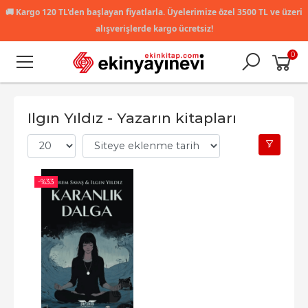
🚚
Kargo 120 TL'den başlayan fiyatlarla. Üyelerimize özel 3500 TL ve üzeri
alışverişlerde kargo ücretsiz!
0
Ilgın Yıldız - Yazarın kitapları
-%
33