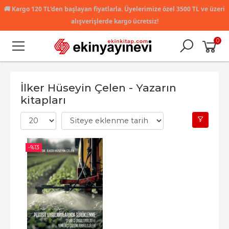
🚚
Kargo 120 TL'den başlayan fiyatlarla. Üyelerimize özel 3500 TL ve üzeri
alışverişlerde kargo ücretsiz!
0
İlker Hüseyin Çelen - Yazarın
kitapları
-%
13