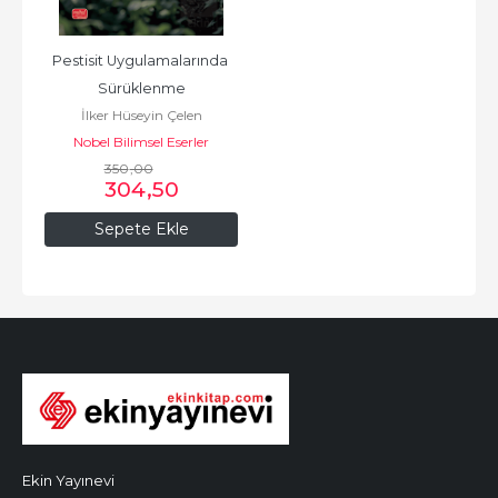
Pestisit Uygulamalarında 
Sürüklenme
İlker Hüseyin Çelen
Nobel Bilimsel Eserler
350
,00
304
,50
Sepete Ekle
Ekin Yayınevi