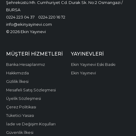
Şehreküstü Mh. Cumhuriyet Cd. Durak Sk. No:2 Osmangazi /
BURSA
0224 223 04 37
0224 220 16 72
info@ekinyayinevi.com
© 2026 Ekin Yayınevi
MÜŞTERI HIZMETLERI
YAYINEVLERI
Banka Hesaplarımız
Ekin Yayınevi Eski Baskı
Hakkımızda
Ekin Yayınevi
Gizlilik İlkesi
Mesafeli Satış Sözleşmesi
Üyelik Sözleşmesi
Çerez Politikası
Tüketici Yasası
İade ve Değişim Koşulları
Güvenlik İlkesi