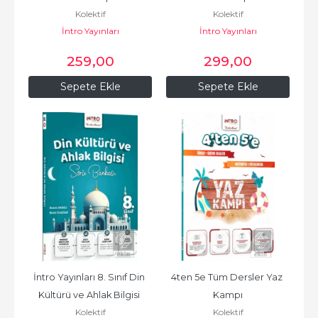
Kolektif
Kolektif
İntro Yayınları
İntro Yayınları
259
,00
299
,00
Sepete Ekle
Sepete Ekle
İntro Yayınları 8. Sınıf Din 
4ten 5e Tüm Dersler Yaz 
Kültürü ve Ahlak Bilgisi 
Kampı
Kolektif
Kolektif
Soru Bankası