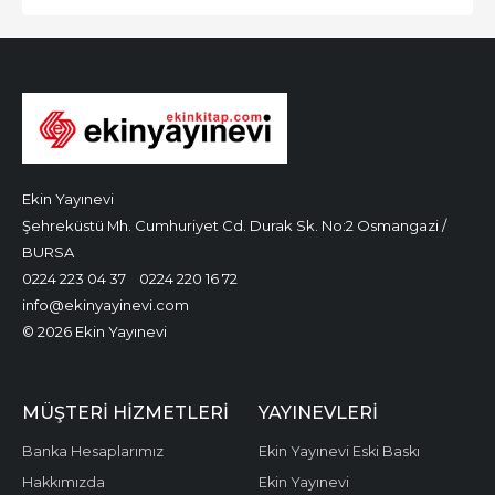
Ekin Yayınevi
Şehreküstü Mh. Cumhuriyet Cd. Durak Sk. No:2 Osmangazi /
BURSA
0224 223 04 37
0224 220 16 72
info@ekinyayinevi.com
© 2026 Ekin Yayınevi
MÜŞTERI HIZMETLERI
YAYINEVLERI
Banka Hesaplarımız
Ekin Yayınevi Eski Baskı
Hakkımızda
Ekin Yayınevi