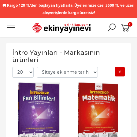
🚚
Kargo 120 TL'den başlayan fiyatlarla. Üyelerimize özel 3500 TL ve üzeri
alışverişlerde kargo ücretsiz!
0
İntro Yayınları - Markasının
ürünleri