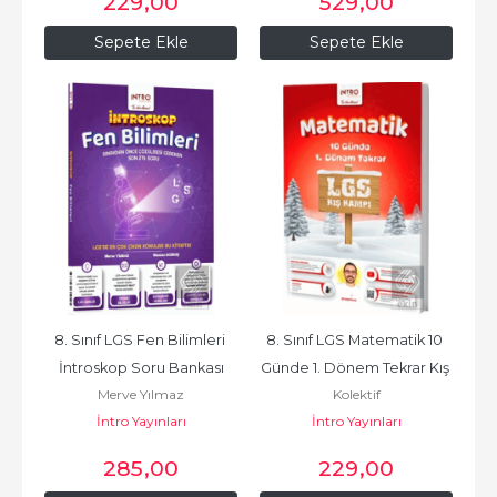
229
,00
529
,00
Sepete Ekle
Sepete Ekle
8. Sınıf LGS Fen Bilimleri 
8. Sınıf LGS Matematik 10 
İntroskop Soru Bankası
Günde 1. Dönem Tekrar Kış 
Merve Yılmaz
Kolektif
Kampı
İntro Yayınları
İntro Yayınları
285
,00
229
,00