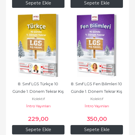
Sepete Ekle
Sepete Ekle
8. Sınıf LGS Türkçe 10 
8. Sınıf LGS Fen Bilimleri 10 
Günde 1. Dönem Tekrar Kış 
Günde 1. Dönem Tekrar Kış 
Kolektif
Kolektif
Kampı
Kampı
İntro Yayınları
İntro Yayınları
229
,00
350
,00
Sepete Ekle
Sepete Ekle