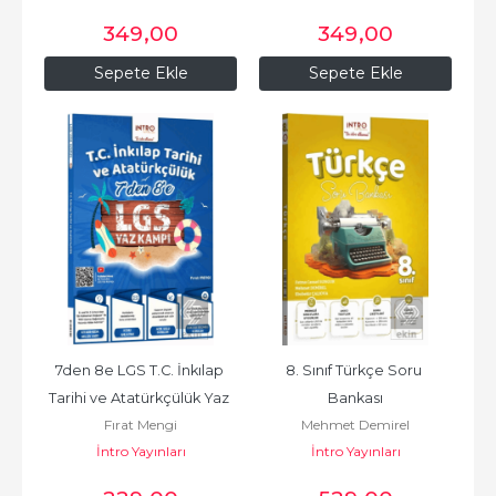
349
,00
349
,00
Sepete Ekle
Sepete Ekle
7den 8e LGS T.C. İnkılap 
8. Sınıf Türkçe Soru 
Tarihi ve Atatürkçülük Yaz 
Bankası
Fırat Mengi
Mehmet Demirel
Kampı
İntro Yayınları
İntro Yayınları