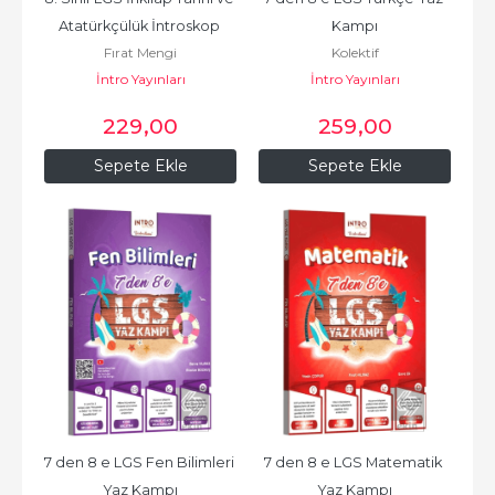
Atatürkçülük İntroskop 
Kampı
Fırat Mengi
Kolektif
Soru Bankası
İntro Yayınları
İntro Yayınları
229
,00
259
,00
Sepete Ekle
Sepete Ekle
7 den 8 e LGS Fen Bilimleri 
7 den 8 e LGS Matematik 
Yaz Kampı
Yaz Kampı