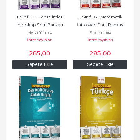
8. Sınıf LGS Fen Bilimleri 
8. Sınıf LGS Matematik 
İntroskop Soru Bankası
İntroskop Soru Bankası
Merve Yılmaz
Fırat Yılmaz
İntro Yayınları
İntro Yayınları
285
,00
285
,00
Sepete Ekle
Sepete Ekle