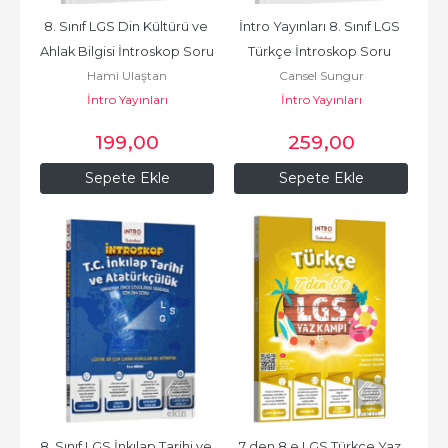
8. Sınıf LGS Din Kültürü ve 
İntro Yayınları 8. Sınıf LGS 
Ahlak Bilgisi İntroskop Soru 
Türkçe İntroskop Soru 
Hami Ulaştan
Cansel Sungur
Bankası
Bankası
İntro Yayınları
İntro Yayınları
199
,00
259
,00
Sepete Ekle
Sepete Ekle
8. Sınıf LGS İnkılap Tarihi ve 
7 den 8 e LGS Türkçe Yaz 