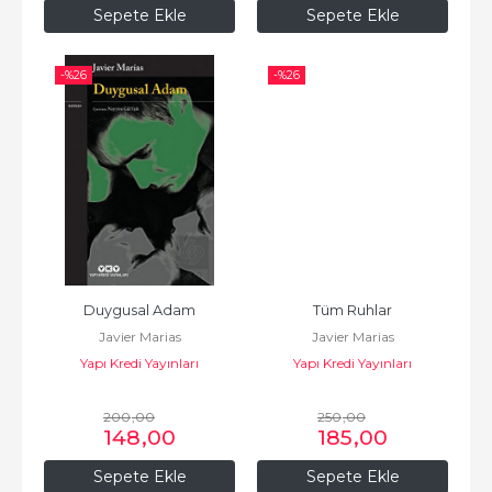
Sepete Ekle
Sepete Ekle
-%
26
-%
26
Duygusal Adam
Tüm Ruhlar
Javier Marias
Javier Marias
Yapı Kredi Yayınları
Yapı Kredi Yayınları
200
,00
250
,00
148
,00
185
,00
Sepete Ekle
Sepete Ekle