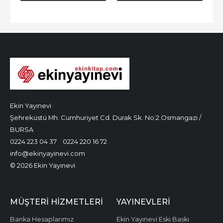
Ekin Yayınevi
Şehreküstü Mh. Cumhuriyet Cd. Durak Sk. No:2 Osmangazi /
BURSA
0224 223 04 37
0224 220 16 72
info@ekinyayinevi.com
© 2026 Ekin Yayınevi
MÜŞTERI HIZMETLERI
YAYINEVLERI
Banka Hesaplarımız
Ekin Yayınevi Eski Baskı