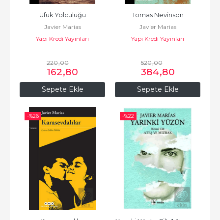
Ufuk Yolculuğu
Tomas Nevinson
Javier Marias
Javier Marias
Yapı Kredi Yayınları
Yapı Kredi Yayınları
220
,00
520
,00
162
,80
384
,80
Sepete Ekle
Sepete Ekle
-%
26
-%
22