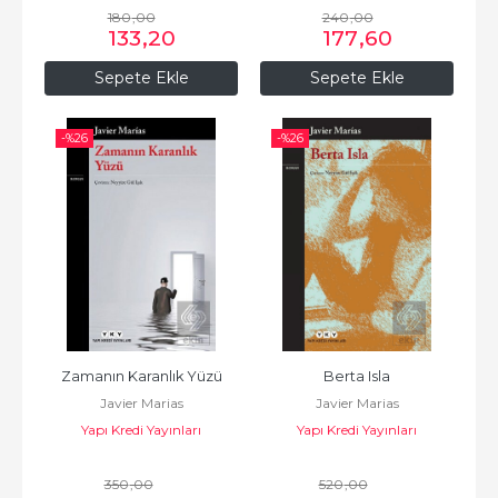
180
,00
240
,00
133
,20
177
,60
Sepete Ekle
Sepete Ekle
-%
26
-%
26
Zamanın Karanlık Yüzü
Berta Isla
Javier Marias
Javier Marias
Yapı Kredi Yayınları
Yapı Kredi Yayınları
350
,00
520
,00