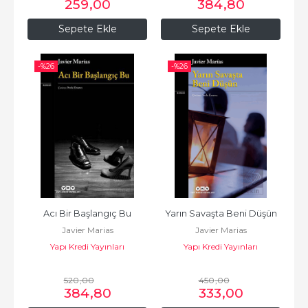
259
,00
384
,80
Sepete Ekle
Sepete Ekle
-%
26
-%
26
Acı Bir Başlangıç Bu
Yarın Savaşta Beni Düşün
Javier Marias
Javier Marias
Yapı Kredi Yayınları
Yapı Kredi Yayınları
520
,00
450
,00
384
,80
333
,00