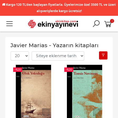
🚚
Kargo 120 TL'den başlayan fiyatlarla. Üyelerimize özel 3500 TL ve üzeri
alışverişlerde kargo ücretsiz!
0
Javier Marias - Yazarın kitapları
-%
26
-%
26