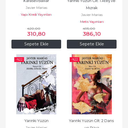
Karasevdalılar
Yarınki Yüzün Cilt: 1 Ateş ve 
Javier Marias
Mızrak
Yapı Kredi Yayınları
Javier Marias
Metis Yayınları
420
,00
495
,00
310
,80
386
,10
Sepete Ekle
Sepete Ekle
-%
22
-%
22
Yarınki Yüzün
Yarınki Yüzün Cilt: 2 Dans 
Javier Marias
ve Rüya