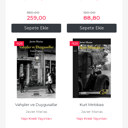
350
,00
120
,00
259
,00
88
,80
Sepete Ekle
Sepete Ekle
-%
26
-%
26
Vahşiler ve Duygusallar
Kurt Mıntıkası
Javier Marias
Javier Marias
Yapı Kredi Yayınları
Yapı Kredi Yayınları