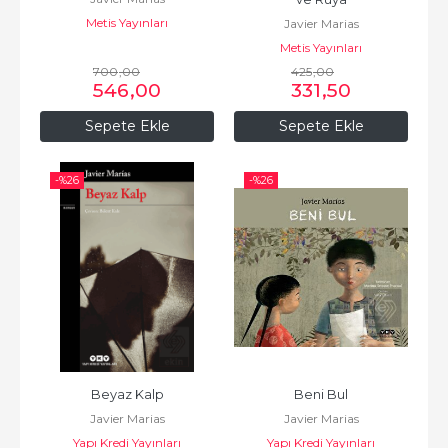
Metis Yayınları
Javier Marias
Metis Yayınları
700
,00
425
,00
546
,00
331
,50
Sepete Ekle
Sepete Ekle
-%
26
-%
26
Beyaz Kalp
Beni Bul
Javier Marias
Javier Marias
Yapı Kredi Yayınları
Yapı Kredi Yayınları