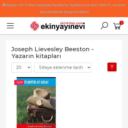
🚚
Kargo 120 TL'den başlayan fiyatlarla. Üyelerimize özel 3500 TL ve üzeri
alışverişlerde kargo ücretsiz!
0
Joseph Lievesley Beeston -
Yazarın kitapları
-%
28