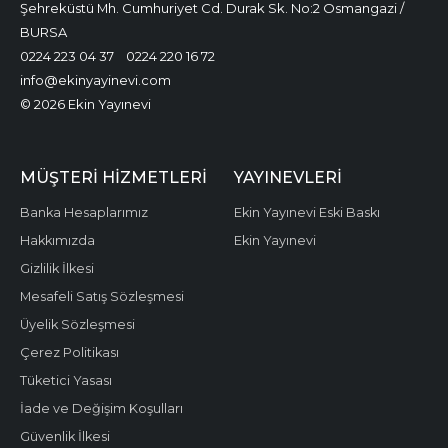
Şehreküstü Mh. Cumhuriyet Cd. Durak Sk. No:2 Osmangazi /
BURSA
0224 223 04 37
0224 220 16 72
info@ekinyayinevi.com
© 2026 Ekin Yayınevi
MÜŞTERI HIZMETLERI
YAYINEVLERI
Banka Hesaplarımız
Ekin Yayınevi Eski Baskı
Hakkımızda
Ekin Yayınevi
Gizlilik İlkesi
Mesafeli Satış Sözleşmesi
Üyelik Sözleşmesi
Çerez Politikası
Tüketici Yasası
İade ve Değişim Koşulları
Güvenlik İlkesi