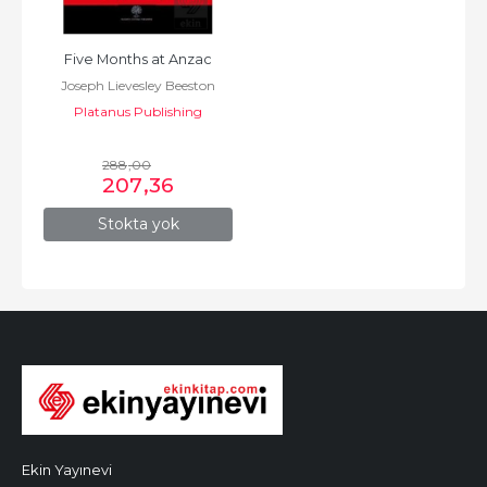
Five Months at Anzac
Joseph Lievesley Beeston
Platanus Publishing
288
,00
207
,36
Stokta yok
Ekin Yayınevi