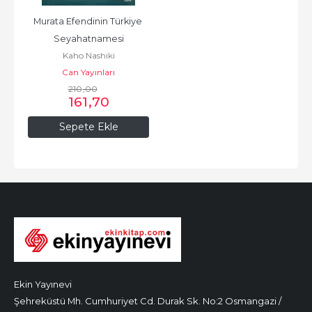
Murata Efendinin Türkiye 
Seyahatnamesi
Kaho Nashiki
Can Yayınları
210
,00
161
,70
Sepete Ekle
Ekin Yayınevi
Şehreküstü Mh. Cumhuriyet Cd. Durak Sk. No:2 Osmangazi /