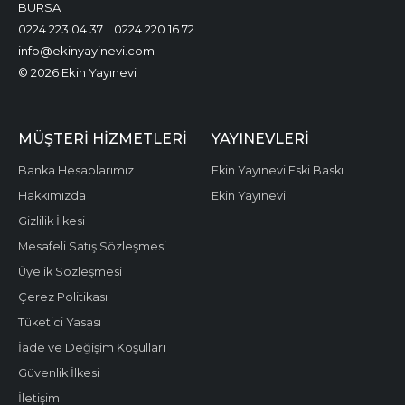
BURSA
0224 223 04 37
0224 220 16 72
info@ekinyayinevi.com
© 2026 Ekin Yayınevi
MÜŞTERI HIZMETLERI
YAYINEVLERI
Banka Hesaplarımız
Ekin Yayınevi Eski Baskı
Hakkımızda
Ekin Yayınevi
Gizlilik İlkesi
Mesafeli Satış Sözleşmesi
Üyelik Sözleşmesi
Çerez Politikası
Tüketici Yasası
İade ve Değişim Koşulları
Güvenlik İlkesi
İletişim