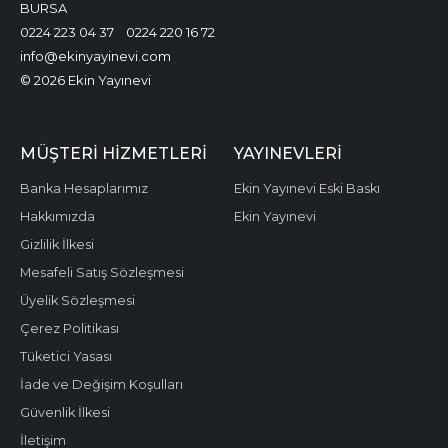
BURSA
0224 223 04 37
0224 220 16 72
info@ekinyayinevi.com
© 2026 Ekin Yayınevi
MÜŞTERI HIZMETLERI
YAYINEVLERI
Banka Hesaplarımız
Ekin Yayınevi Eski Baskı
Hakkımızda
Ekin Yayınevi
Gizlilik İlkesi
Mesafeli Satış Sözleşmesi
Üyelik Sözleşmesi
Çerez Politikası
Tüketici Yasası
İade ve Değişim Koşulları
Güvenlik İlkesi
İletişim