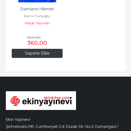
Damlanın Hikmeti
Kamil Türkoğlu
Hayat Yayınları
500
,00
360
,00
Sepete Ekle
Ekin Yayınevi
Şehreküstü Mh. Cumhuriyet Cd. Durak Sk. No:2 Osmangazi /